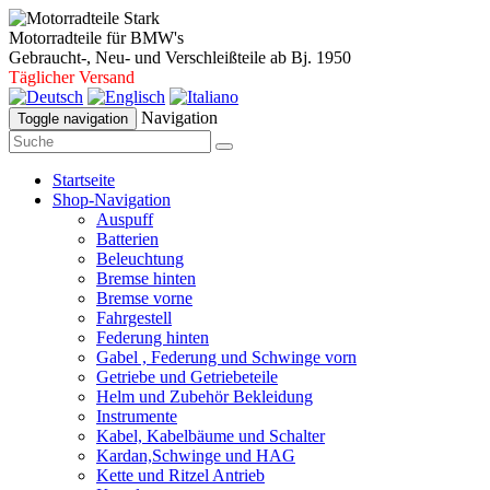
Motorradteile für BMW's
Gebraucht-, Neu- und Verschleißteile ab Bj. 1950
Täglicher Versand
Navigation
Toggle navigation
Startseite
Shop-Navigation
Auspuff
Batterien
Beleuchtung
Bremse hinten
Bremse vorne
Fahrgestell
Federung hinten
Gabel , Federung und Schwinge vorn
Getriebe und Getriebeteile
Helm und Zubehör Bekleidung
Instrumente
Kabel, Kabelbäume und Schalter
Kardan,Schwinge und HAG
Kette und Ritzel Antrieb