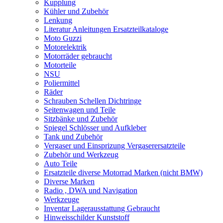
Kupplung
Kühler und Zubehör
Lenkung
Literatur Anleitungen Ersatzteilkataloge
Moto Guzzi
Motorelektrik
Motorräder gebraucht
Motorteile
NSU
Poliermittel
Räder
Schrauben Schellen Dichtringe
Seitenwagen und Teile
Sitzbänke und Zubehör
Spiegel Schlösser und Aufkleber
Tank und Zubehör
Vergaser und Einsprizung Vergaserersatzteile
Zubehör und Werkzeug
Auto Teile
Ersatzteile diverse Motorrad Marken (nicht BMW)
Diverse Marken
Radio , DWA und Navigation
Werkzeuge
Inventar Lagerausstattung Gebraucht
Hinweisschilder Kunststoff