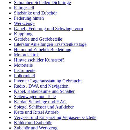
Schrauben Schellen Dichtringe
Fahrgestell
Sitzbänke und Zubehör
Federung hinten
Werkzeuge
Gabel , Federung und Schwinge vorn
Kupplung
Getriebe und Getriebeteile
Literatur Anleitungen Ersatzteilkataloge
Helm und Zubehör Bekleidung
Motorelektrik
Hinweisschilder Kunststoff
Motorteile
Instrumente
Poliermittel
Inventar Lagerausstattung Gebraucht
Radio , DWA und Navigation
Kabel, Kabelbäume und Schalter
Seitenwagen und Teile
Kardan,Schwinge und HAG
Spiegel Schlösser und Aufkleber
Kette und Ritzel Antrieb
Vergaser und Einsprizung Vergaserersatzteile
Kühler und Zubehör
Zubehör und Werkzeug