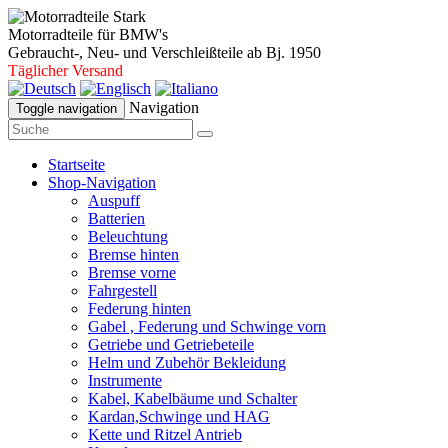
Motorradteile für BMW's
Gebraucht-, Neu- und Verschleißteile ab Bj. 1950
Täglicher Versand
Navigation
Toggle navigation
Startseite
Shop-Navigation
Auspuff
Batterien
Beleuchtung
Bremse hinten
Bremse vorne
Fahrgestell
Federung hinten
Gabel , Federung und Schwinge vorn
Getriebe und Getriebeteile
Helm und Zubehör Bekleidung
Instrumente
Kabel, Kabelbäume und Schalter
Kardan,Schwinge und HAG
Kette und Ritzel Antrieb