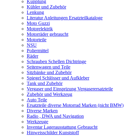
Kupplung
Kühler und Zubehör
Lenkung
Literatur Anleitungen Ersatzteilkataloge
Moto Guzzi
Motorelektrik
Motorräder gebraucht
Motorteile
NSU
Poliermittel
Räder
Schrauben Schellen Dichtringe
Seitenwagen und Teile
Sitzbänke und Zubehör
Spiegel Schlösser und Aufkleber
Tank und Zubehör
Vergaser und Einsprizung Vergaserersatzteile
Zubehör und Werkzeug
Auto Teile
Ersatzteile diverse Motorrad Marken (nicht BMW)
Diverse Marken
Radio , DWA und Navigation
Werkzeuge
Inventar Lagerausstattung Gebraucht
Hinweisschilder Kunststoff