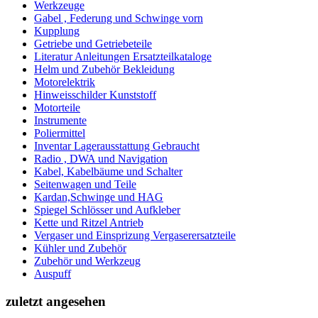
Werkzeuge
Gabel , Federung und Schwinge vorn
Kupplung
Getriebe und Getriebeteile
Literatur Anleitungen Ersatzteilkataloge
Helm und Zubehör Bekleidung
Motorelektrik
Hinweisschilder Kunststoff
Motorteile
Instrumente
Poliermittel
Inventar Lagerausstattung Gebraucht
Radio , DWA und Navigation
Kabel, Kabelbäume und Schalter
Seitenwagen und Teile
Kardan,Schwinge und HAG
Spiegel Schlösser und Aufkleber
Kette und Ritzel Antrieb
Vergaser und Einsprizung Vergaserersatzteile
Kühler und Zubehör
Zubehör und Werkzeug
Auspuff
zuletzt angesehen