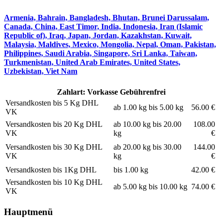
Armenia, Bahrain, Bangladesh, Bhutan, Brunei Darussalam,
Canada, China, East Timor, India, Indonesia, Iran (Islamic
Republic of), Iraq, Japan, Jordan, Kazakhstan, Kuwait,
Malaysia, Maldives, Mexico, Mongolia, Nepal, Oman, Pakistan,
Philippines, Saudi Arabia, Singapore, Sri Lanka, Taiwan,
Turkmenistan, United Arab Emirates, United States,
Uzbekistan, Viet Nam
Zahlart: Vorkasse Gebührenfrei
Versandkosten bis 5 Kg DHL
ab 1.00 kg bis 5.00 kg
56.00 €
VK
Versandkosten bis 20 Kg DHL
ab 10.00 kg bis 20.00
108.00
VK
kg
€
Versandkosten bis 30 Kg DHL
ab 20.00 kg bis 30.00
144.00
VK
kg
€
Versandkosten bis 1Kg DHL
bis 1.00 kg
42.00 €
Versandkosten bis 10 Kg DHL
ab 5.00 kg bis 10.00 kg
74.00 €
VK
Hauptmenü