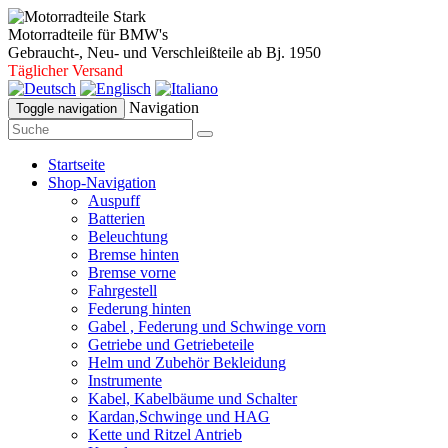
Motorradteile für BMW's
Gebraucht-, Neu- und Verschleißteile ab Bj. 1950
Täglicher Versand
Navigation
Toggle navigation
Startseite
Shop-Navigation
Auspuff
Batterien
Beleuchtung
Bremse hinten
Bremse vorne
Fahrgestell
Federung hinten
Gabel , Federung und Schwinge vorn
Getriebe und Getriebeteile
Helm und Zubehör Bekleidung
Instrumente
Kabel, Kabelbäume und Schalter
Kardan,Schwinge und HAG
Kette und Ritzel Antrieb