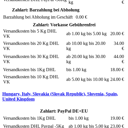
kg
€
Zahlart: Barzahlung bei Abholung
Barzahlung bei Abholung im Geschäft
0.00 €
Zahlart: Vorkasse Gebührenfrei
Versandkosten bis 5 Kg DHL
ab 1.00 kg bis 5.00 kg
20.00 €
VK
Versandkosten bis 20 Kg DHL
ab 10.00 kg bis 20.00
34.00
VK
kg
€
Versandkosten bis 30 Kg DHL
ab 20.00 kg bis 30.00
44.00
VK
kg
€
Versandkosten bis 1Kg DHL
bis 1.00 kg
18.00 €
Versandkosten bis 10 Kg DHL
ab 5.00 kg bis 10.00 kg
24.00 €
VK
Hungary, Italy, Slovakia (Slovak Republic), Slovenia, Spain,
United Kingdom
Zahlart: PayPal DE+EU
Versandkosten bis 1Kg DHL
bis 1.00 kg
19.00 €
Versandkosten DHL Paypal -5Kg
ab 1.00 kg bis 5.00 kg
23.00 €