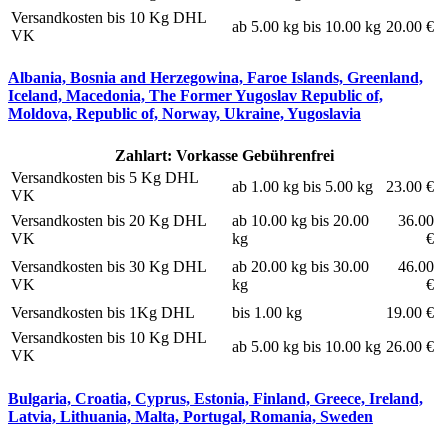
Versandkosten bis 10 Kg DHL
ab 5.00 kg bis 10.00 kg
20.00 €
VK
Albania, Bosnia and Herzegowina, Faroe Islands, Greenland,
Iceland, Macedonia, The Former Yugoslav Republic of,
Moldova, Republic of, Norway, Ukraine, Yugoslavia
Zahlart: Vorkasse Gebührenfrei
Versandkosten bis 5 Kg DHL
ab 1.00 kg bis 5.00 kg
23.00 €
VK
Versandkosten bis 20 Kg DHL
ab 10.00 kg bis 20.00
36.00
VK
kg
€
Versandkosten bis 30 Kg DHL
ab 20.00 kg bis 30.00
46.00
VK
kg
€
Versandkosten bis 1Kg DHL
bis 1.00 kg
19.00 €
Versandkosten bis 10 Kg DHL
ab 5.00 kg bis 10.00 kg
26.00 €
VK
Bulgaria, Croatia, Cyprus, Estonia, Finland, Greece, Ireland,
Latvia, Lithuania, Malta, Portugal, Romania, Sweden