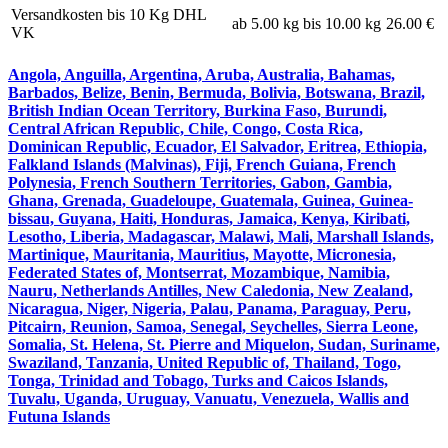
Versandkosten bis 10 Kg DHL
ab 5.00 kg bis 10.00 kg
26.00 €
VK
Angola, Anguilla, Argentina, Aruba, Australia, Bahamas,
Barbados, Belize, Benin, Bermuda, Bolivia, Botswana, Brazil,
British Indian Ocean Territory, Burkina Faso, Burundi,
Central African Republic, Chile, Congo, Costa Rica,
Dominican Republic, Ecuador, El Salvador, Eritrea, Ethiopia,
Falkland Islands (Malvinas), Fiji, French Guiana, French
Polynesia, French Southern Territories, Gabon, Gambia,
Ghana, Grenada, Guadeloupe, Guatemala, Guinea, Guinea-
bissau, Guyana, Haiti, Honduras, Jamaica, Kenya, Kiribati,
Lesotho, Liberia, Madagascar, Malawi, Mali, Marshall Islands,
Martinique, Mauritania, Mauritius, Mayotte, Micronesia,
Federated States of, Montserrat, Mozambique, Namibia,
Nauru, Netherlands Antilles, New Caledonia, New Zealand,
Nicaragua, Niger, Nigeria, Palau, Panama, Paraguay, Peru,
Pitcairn, Reunion, Samoa, Senegal, Seychelles, Sierra Leone,
Somalia, St. Helena, St. Pierre and Miquelon, Sudan, Suriname,
Swaziland, Tanzania, United Republic of, Thailand, Togo,
Tonga, Trinidad and Tobago, Turks and Caicos Islands,
Tuvalu, Uganda, Uruguay, Vanuatu, Venezuela, Wallis and
Futuna Islands