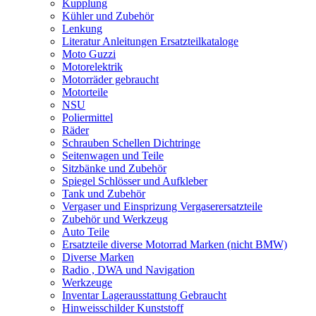
Kupplung
Kühler und Zubehör
Lenkung
Literatur Anleitungen Ersatzteilkataloge
Moto Guzzi
Motorelektrik
Motorräder gebraucht
Motorteile
NSU
Poliermittel
Räder
Schrauben Schellen Dichtringe
Seitenwagen und Teile
Sitzbänke und Zubehör
Spiegel Schlösser und Aufkleber
Tank und Zubehör
Vergaser und Einsprizung Vergaserersatzteile
Zubehör und Werkzeug
Auto Teile
Ersatzteile diverse Motorrad Marken (nicht BMW)
Diverse Marken
Radio , DWA und Navigation
Werkzeuge
Inventar Lagerausstattung Gebraucht
Hinweisschilder Kunststoff