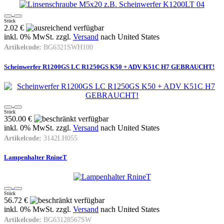
Stück
2.02 €
inkl. 0% MwSt. zzgl.
Versand
nach
United States
Artikelcode:
BG6321SWH100
Scheinwerfer R1200GS LC R1250GS K50 + ADV K51C H7 GEBRAUCHT!
Stück
350.00 €
inkl. 0% MwSt. zzgl.
Versand
nach
United States
Artikelcode:
3142LH055
Lampenhalter RnineT
Stück
56.72 €
inkl. 0% MwSt. zzgl.
Versand
nach
United States
Artikelcode:
BG63128567SW