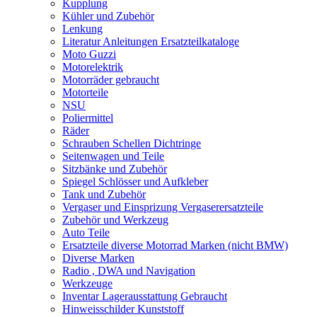
Kupplung
Kühler und Zubehör
Lenkung
Literatur Anleitungen Ersatzteilkataloge
Moto Guzzi
Motorelektrik
Motorräder gebraucht
Motorteile
NSU
Poliermittel
Räder
Schrauben Schellen Dichtringe
Seitenwagen und Teile
Sitzbänke und Zubehör
Spiegel Schlösser und Aufkleber
Tank und Zubehör
Vergaser und Einsprizung Vergaserersatzteile
Zubehör und Werkzeug
Auto Teile
Ersatzteile diverse Motorrad Marken (nicht BMW)
Diverse Marken
Radio , DWA und Navigation
Werkzeuge
Inventar Lagerausstattung Gebraucht
Hinweisschilder Kunststoff