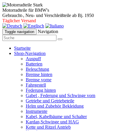
Motorradteile für BMW's
Gebraucht-, Neu- und Verschleißteile ab Bj. 1950
Täglicher Versand
Navigation
Toggle navigation
Startseite
Shop-Navigation
Auspuff
Batterien
Beleuchtung
Bremse hinten
Bremse vorne
Fahrgestell
Federung hinten
Gabel , Federung und Schwinge vorn
Getriebe und Getriebeteile
Helm und Zubehör Bekleidung
Instrumente
Kabel, Kabelbäume und Schalter
Kardan,Schwinge und HAG
Kette und Ritzel Antrieb