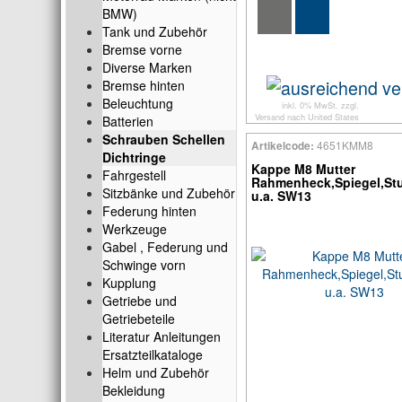
BMW)
Tank und Zubehör
Bremse vorne
Diverse Marken
Bremse hinten
Beleuchtung
inkl. 0% MwSt. zzgl.
Versand
nach
United States
Batterien
Schrauben Schellen
4651KMM8
Artikelcode:
Dichtringe
Kappe M8 Mutter
Fahrgestell
Rahmenheck,Spiegel,St
Sitzbänke und Zubehör
u.a. SW13
Federung hinten
Werkzeuge
Gabel , Federung und
Schwinge vorn
Kupplung
Getriebe und
Getriebeteile
Literatur Anleitungen
Ersatzteilkataloge
Helm und Zubehör
Bekleidung