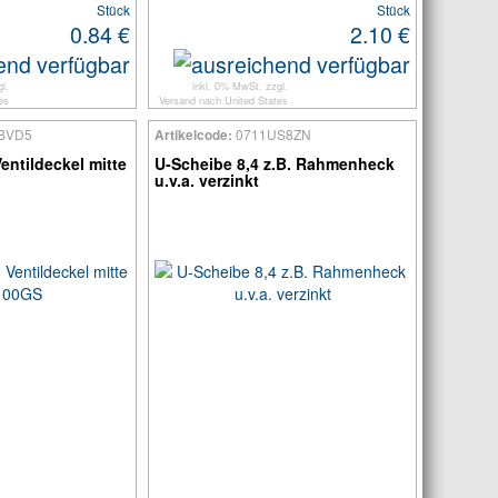
Stück
Stück
0.84 €
2.10 €
l.
inkl. 0% MwSt. zzgl.
es
Versand
nach
United States
BVD5
0711US8ZN
Artikelcode:
entildeckel mitte
U-Scheibe 8,4 z.B. Rahmenheck
u.v.a. verzinkt