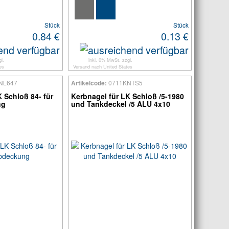
Stück
Stück
0.84 €
0.13 €
l.
inkl. 0% MwSt. zzgl.
es
Versand
nach
United States
NL647
0711KNTS5
Artikelcode:
 Schloß 84- für
Kerbnagel für LK Schloß /5-1980
ng
und Tankdeckel /5 ALU 4x10