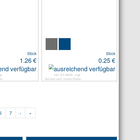
Stück
Stück
1.26 €
0.25 €
l.
inkl. 0% MwSt. zzgl.
es
Versand
nach
United States
6
7
›
»