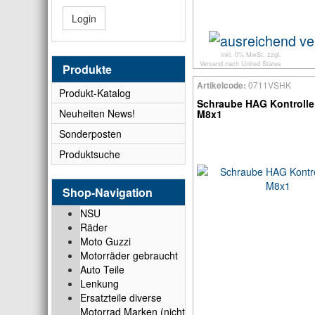
Login
inkl. 0% MwSt. zzgl.
Versand
nach
United States
Produkte
0711VSHK
Artikelcode:
Produkt-Katalog
Schraube HAG Kontrolle
Neuheiten News!
M8x1
Sonderposten
Produktsuche
Shop-Navigation
NSU
Räder
Moto Guzzi
Motorräder gebraucht
Auto Teile
Lenkung
Ersatzteile diverse
Motorrad Marken (nicht