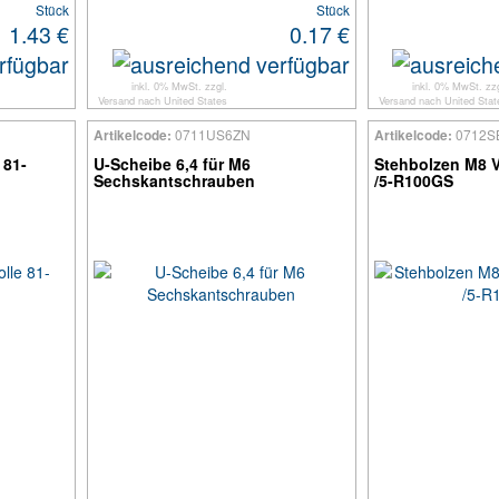
Stück
Stück
1.43 €
0.17 €
inkl. 0% MwSt. zzgl.
inkl. 0% MwSt. zzg
Versand
nach
United States
Versand
nach
United Stat
0711US6ZN
0712S
Artikelcode:
Artikelcode:
 81-
U-Scheibe 6,4 für M6
Stehbolzen M8 V
Sechskantschrauben
/5-R100GS