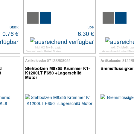
Stück
Tube
0.76 €
6.30 €
inkl. 0% MwSt. zzgl.
inkl. 0% MwSt. zzg
Versand
nach
United States
Versand
nach
United Stat
0712SB08055
8122B
Artikelcode:
Artikelcode:
d
Stehbolzen M8x55 Krümmer K1-
Bremsflüssigkeit
8
K1200LT F650 +Lagerschild
Motor