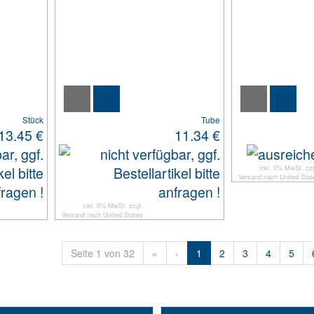
Stück
Tube
13.45 €
11.34 €
inkl. 0% MwSt. zzg
Versand
nach
United Stat
inkl. 0% MwSt. zzgl.
Versand
nach
United States
Seite 1 von 32
«
‹
1
2
3
4
5