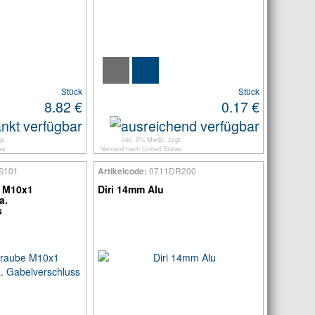
Stück
Stück
8.82 €
0.17 €
l.
inkl. 0% MwSt. zzgl.
es
Versand
nach
United States
S101
0711DR200
Artikelcode:
 M10x1
Diri 14mm Alu
a.
s