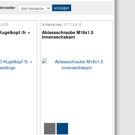
ersteller
LKD6
0711AS18
Artikelcode:
ugelkopf /5- +
Ablassschraube M18x1.5
Innensechskant