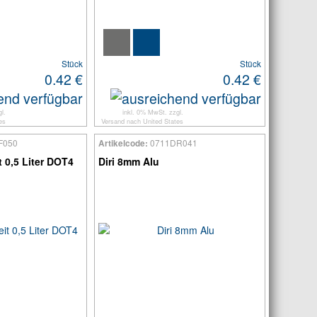
Stück
Stück
0.42 €
0.42 €
l.
inkl. 0% MwSt. zzgl.
es
Versand
nach
United States
F050
0711DR041
Artikelcode:
 0,5 Liter DOT4
Diri 8mm Alu