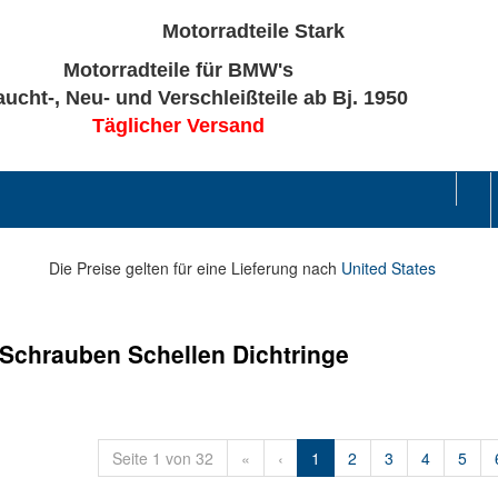
Motorradteile für BMW's
ucht-, Neu- und Verschleißteile ab Bj. 1950
Täglicher Versand
Die Preise gelten für eine Lieferung nach
United States
Schrauben Schellen Dichtringe
Seite 1 von 32
«
‹
1
2
3
4
5