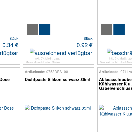
Stück
Stück
0.34 €
0.92 €
inkl. 0% MwSt. zzgl.
inkl. 0% MwSt. zzg
Versand
nach
United States
Versand
nach
United Stat
0758DPS100
0711A
Artikelcode:
Artikelcode:
 Dose
Dichtpaste Silikon schwarz 85ml
Ablassschraube
Kühlwasser K u.
Gabelverschlus