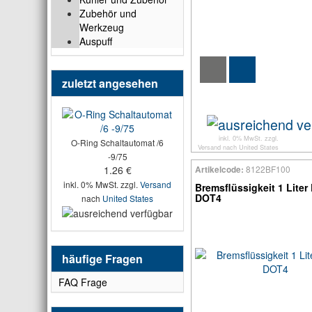
Zubehör und
Werkzeug
Auspuff
zuletzt angesehen
inkl. 0% MwSt. zzgl.
O-Ring Schaltautomat /6
Versand
nach
United States
-9/75
8122BF100
1.26 €
Artikelcode:
inkl. 0% MwSt. zzgl.
Versand
Bremsflüssigkeit 1 Liter
DOT4
nach
United States
häufige Fragen
FAQ Frage