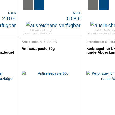
Stück
Stück
2.10 €
0.08 €
inkl. 0% MwSt. zzgl.
inkl. 0% MwSt. zzg
Versand
nach
United States
Versand
nach
United Stat
0758ASP30
5125K
Artikelcode:
Artikelcode:
Antiseizepaste 30g
Kerbnagel für LK
urzbügel
runde Abdecku