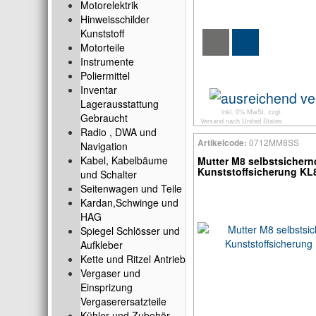
Motorelektrik
Hinweisschilder
Kunststoff
Motorteile
Instrumente
Poliermittel
Inventar
Lagerausstattung
inkl. 0% MwSt. zzgl.
Gebraucht
Versand
nach
United States
Radio , DWA und
0712MM8SS
Artikelcode:
Navigation
Kabel, Kabelbäume
Mutter M8 selbstsichern
Kunststoffsicherung KL
und Schalter
Seitenwagen und Teile
Kardan,Schwinge und
HAG
Spiegel Schlösser und
Aufkleber
Kette und Ritzel Antrieb
Vergaser und
Einsprizung
Vergaserersatzteile
Kühler und Zubehör