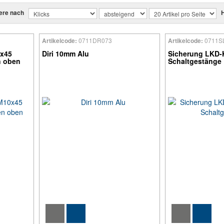
iere nach
H
0711DR073
0711S
Artikelcode:
Artikelcode:
0x45
Diri 10mm Alu
Sicherung LKD-K
n oben
Schaltgestänge