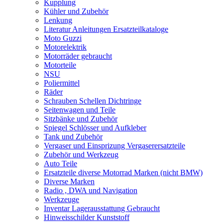
Kupplung
Kühler und Zubehör
Lenkung
Literatur Anleitungen Ersatzteilkataloge
Moto Guzzi
Motorelektrik
Motorräder gebraucht
Motorteile
NSU
Poliermittel
Räder
Schrauben Schellen Dichtringe
Seitenwagen und Teile
Sitzbänke und Zubehör
Spiegel Schlösser und Aufkleber
Tank und Zubehör
Vergaser und Einsprizung Vergaserersatzteile
Zubehör und Werkzeug
Auto Teile
Ersatzteile diverse Motorrad Marken (nicht BMW)
Diverse Marken
Radio , DWA und Navigation
Werkzeuge
Inventar Lagerausstattung Gebraucht
Hinweisschilder Kunststoff