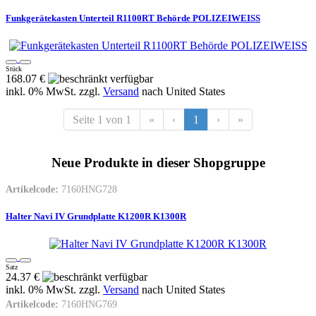
Funkgerätekasten Unterteil R1100RT Behörde POLIZEIWEISS
Stück
168.07 €
inkl. 0% MwSt. zzgl.
Versand
nach
United States
Seite 1 von 1
«
‹
1
›
»
Neue Produkte in dieser Shopgruppe
Artikelcode:
7160HNG728
Halter Navi IV Grundplatte K1200R K1300R
Satz
24.37 €
inkl. 0% MwSt. zzgl.
Versand
nach
United States
Artikelcode:
7160HNG769