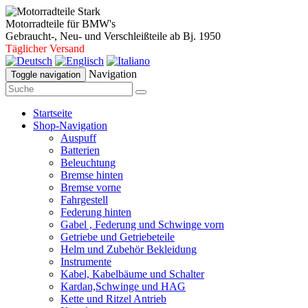
Motorradteile für BMW's
Gebraucht-, Neu- und Verschleißteile ab Bj. 1950
Täglicher Versand
Navigation
Toggle navigation
Startseite
Shop-Navigation
Auspuff
Batterien
Beleuchtung
Bremse hinten
Bremse vorne
Fahrgestell
Federung hinten
Gabel , Federung und Schwinge vorn
Getriebe und Getriebeteile
Helm und Zubehör Bekleidung
Instrumente
Kabel, Kabelbäume und Schalter
Kardan,Schwinge und HAG
Kette und Ritzel Antrieb