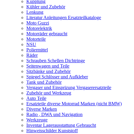
Kupplung
Kühler und Zubehör
Lenkung
Literatur Anleitungen Ersatzteilkataloge
Moto Guzzi
Motorelektrik
Motorräder gebraucht
Motorteile
NSU
Poliermittel
Räder
Schrauben Schellen Dichtringe
Seitenwagen und Teile
Sitzbänke und Zubehör
Spiegel Schlösser und Aufkleber
Tank und Zubehör
Vergaser und Einsprizung Vergaserersatzteile
Zubehör und Werkzeug
Auto Teile
Ersatzteile diverse Motorrad Marken (nicht BMW)
Diverse Marken
Radio , DWA und Navigation
Werkzeuge
Inventar Lagerausstattung Gebraucht
Hinweisschilder Kunststoff