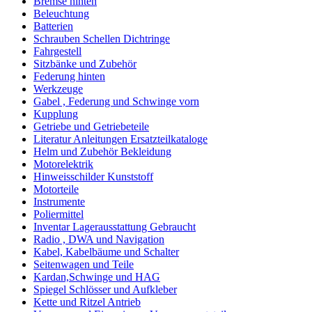
Bremse hinten
Beleuchtung
Batterien
Schrauben Schellen Dichtringe
Fahrgestell
Sitzbänke und Zubehör
Federung hinten
Werkzeuge
Gabel , Federung und Schwinge vorn
Kupplung
Getriebe und Getriebeteile
Literatur Anleitungen Ersatzteilkataloge
Helm und Zubehör Bekleidung
Motorelektrik
Hinweisschilder Kunststoff
Motorteile
Instrumente
Poliermittel
Inventar Lagerausstattung Gebraucht
Radio , DWA und Navigation
Kabel, Kabelbäume und Schalter
Seitenwagen und Teile
Kardan,Schwinge und HAG
Spiegel Schlösser und Aufkleber
Kette und Ritzel Antrieb