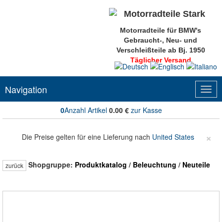
Motorradteile für BMW's
Gebraucht-, Neu- und
Verschleißteile ab Bj. 1950
Täglicher Versand
Navigation
Togg
navig
0
Anzahl Artikel
0.00
€
zur Kasse
×
Die Preise gelten für eine Lieferung nach
United States
Shopgruppe:
Produktkatalog
/
Beleuchtung
/
Neuteile
zurück