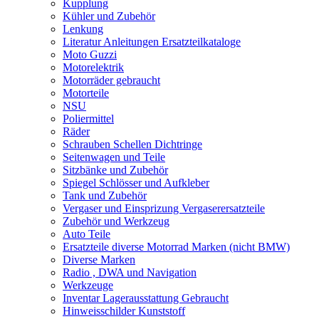
Kupplung
Kühler und Zubehör
Lenkung
Literatur Anleitungen Ersatzteilkataloge
Moto Guzzi
Motorelektrik
Motorräder gebraucht
Motorteile
NSU
Poliermittel
Räder
Schrauben Schellen Dichtringe
Seitenwagen und Teile
Sitzbänke und Zubehör
Spiegel Schlösser und Aufkleber
Tank und Zubehör
Vergaser und Einsprizung Vergaserersatzteile
Zubehör und Werkzeug
Auto Teile
Ersatzteile diverse Motorrad Marken (nicht BMW)
Diverse Marken
Radio , DWA und Navigation
Werkzeuge
Inventar Lagerausstattung Gebraucht
Hinweisschilder Kunststoff