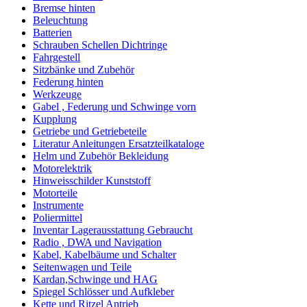
Bremse hinten
Beleuchtung
Batterien
Schrauben Schellen Dichtringe
Fahrgestell
Sitzbänke und Zubehör
Federung hinten
Werkzeuge
Gabel , Federung und Schwinge vorn
Kupplung
Getriebe und Getriebeteile
Literatur Anleitungen Ersatzteilkataloge
Helm und Zubehör Bekleidung
Motorelektrik
Hinweisschilder Kunststoff
Motorteile
Instrumente
Poliermittel
Inventar Lagerausstattung Gebraucht
Radio , DWA und Navigation
Kabel, Kabelbäume und Schalter
Seitenwagen und Teile
Kardan,Schwinge und HAG
Spiegel Schlösser und Aufkleber
Kette und Ritzel Antrieb