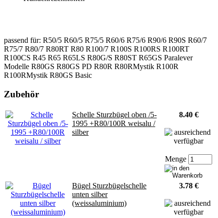
passend für: R50/5 R60/5 R75/5 R60/6 R75/6 R90/6 R90S R60/7
R75/7 R80/7 R80RT R80 R100/7 R100S R100RS R100RT
R100CS R45 R65 R65LS R80G/S R80ST R65GS Paralever
Modelle R80GS R80GS PD R80R R80RMystik R100R
R100RMystik R80GS Basic
Zubehör
Schelle Sturzbügel oben /5-
8.40 €
1995 +R80/100R weisalu /
silber
Menge
Bügel Sturzbügelschelle
3.78 €
unten silber
(weissaluminium)