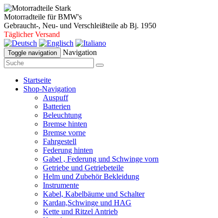
Motorradteile für BMW's
Gebraucht-, Neu- und Verschleißteile ab Bj. 1950
Täglicher Versand
Navigation
Toggle navigation
Startseite
Shop-Navigation
Auspuff
Batterien
Beleuchtung
Bremse hinten
Bremse vorne
Fahrgestell
Federung hinten
Gabel , Federung und Schwinge vorn
Getriebe und Getriebeteile
Helm und Zubehör Bekleidung
Instrumente
Kabel, Kabelbäume und Schalter
Kardan,Schwinge und HAG
Kette und Ritzel Antrieb