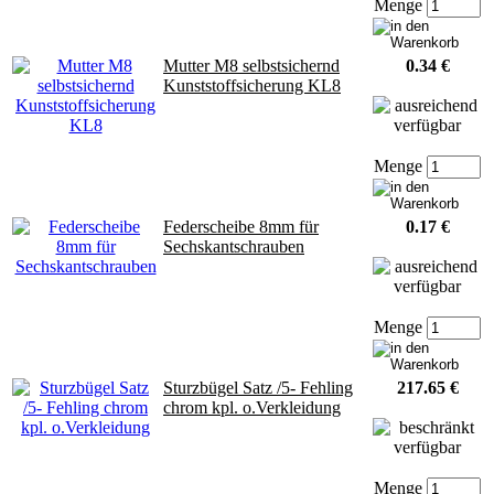
Menge
Mutter M8 selbstsichernd
0.34 €
Kunststoffsicherung KL8
Menge
Federscheibe 8mm für
0.17 €
Sechskantschrauben
Menge
Sturzbügel Satz /5- Fehling
217.65 €
chrom kpl. o.Verkleidung
Menge