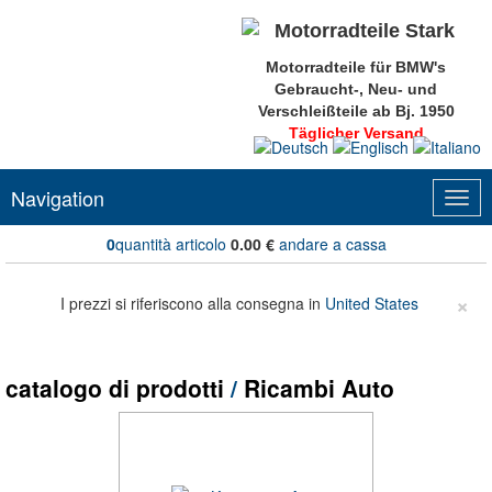
Motorradteile für BMW's
Gebraucht-, Neu- und
Verschleißteile ab Bj. 1950
Täglicher Versand
Navigation
Togg
navig
0
quantità articolo
0.00
€
andare a cassa
×
I prezzi si riferiscono alla consegna in
United States
catalogo di prodotti
/
Ricambi Auto