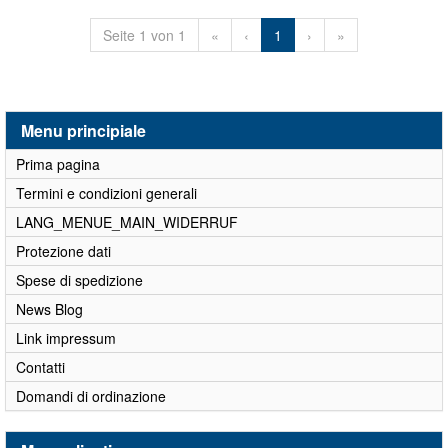
Seite 1 von 1
«
‹
1
›
»
Menu principiale
Prima pagina
Termini e condizioni generali
LANG_MENUE_MAIN_WIDERRUF
Protezione dati
Spese di spedizione
News Blog
Link impressum
Contatti
Domandi di ordinazione