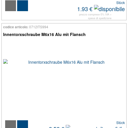
Stück
1.93 €
prezzo comprese 0% IVA +
spese di spedizione
0712ITS994
codice articolo:
Innentorxschraube M6x16 Alu mit Flansch
Stück