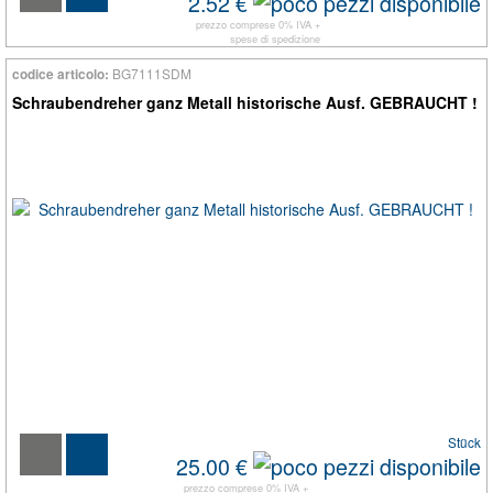
2.52 €
prezzo comprese 0% IVA +
spese di spedizione
BG7111SDM
codice articolo:
Schraubendreher ganz Metall historische Ausf. GEBRAUCHT !
Stück
25.00 €
prezzo comprese 0% IVA +