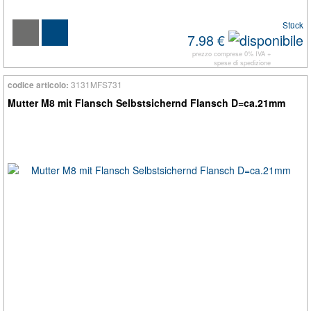
Stück
7.98 €
prezzo comprese 0% IVA +
spese di spedizione
3131MFS731
codice articolo:
Mutter M8 mit Flansch Selbstsichernd Flansch D=ca.21mm