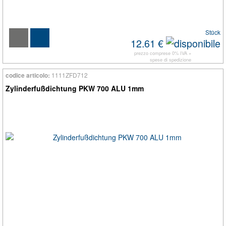
Stück
12.61 €
prezzo comprese 0% IVA +
spese di spedizione
1111ZFD712
codice articolo:
Zylinderfußdichtung PKW 700 ALU 1mm