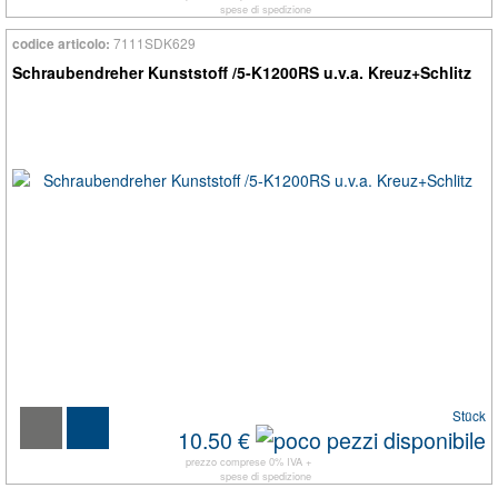
spese di spedizione
7111SDK629
codice articolo:
Schraubendreher Kunststoff /5-K1200RS u.v.a. Kreuz+Schlitz
Stück
10.50 €
prezzo comprese 0% IVA +
spese di spedizione