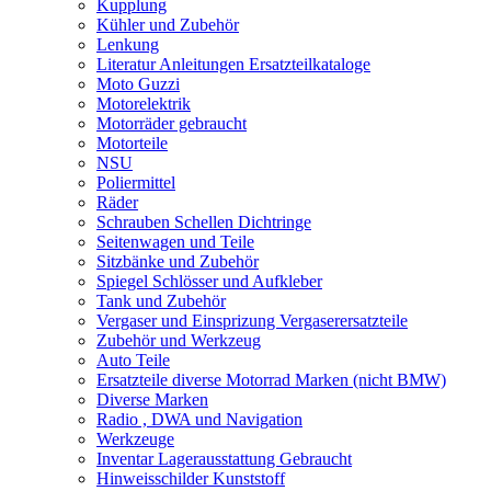
Kupplung
Kühler und Zubehör
Lenkung
Literatur Anleitungen Ersatzteilkataloge
Moto Guzzi
Motorelektrik
Motorräder gebraucht
Motorteile
NSU
Poliermittel
Räder
Schrauben Schellen Dichtringe
Seitenwagen und Teile
Sitzbänke und Zubehör
Spiegel Schlösser und Aufkleber
Tank und Zubehör
Vergaser und Einsprizung Vergaserersatzteile
Zubehör und Werkzeug
Auto Teile
Ersatzteile diverse Motorrad Marken (nicht BMW)
Diverse Marken
Radio , DWA und Navigation
Werkzeuge
Inventar Lagerausstattung Gebraucht
Hinweisschilder Kunststoff