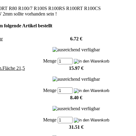
 R80RT R80 R100/7 R100S R100RS R100RT R100CS
W 2mm sollte vorhanden sein !
 folgende Artikel bestellt
hr
6.72 €
Menge
m.Fläche 21,5
15.97 €
Menge
8.40 €
Menge
31.51 €