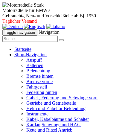
Motorradteile für BMW's
Gebraucht-, Neu- und Verschleißteile ab Bj. 1950
Täglicher Versand
Navigation
Toggle navigation
Startseite
Shop-Navigation
Auspuff
Batterien
Beleuchtung
Bremse hinten
Bremse vorne
Fahrgestell
Federung hinten
Gabel , Federung und Schwinge vorn
Getriebe und Getriebeteile
Helm und Zubehör Bekleidung
Instrumente
Kabel, Kabelbäume und Schalter
Kardan,Schwinge und HAG
Kette und Ritzel Antrieb