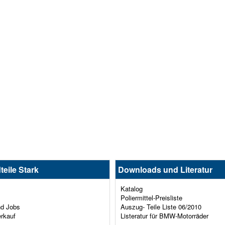
teile Stark
Downloads und Literatur
Katalog
Poliermittel-Preisliste
nd Jobs
Auszug- Teile Liste 06/2010
erkauf
Listeratur für BMW-Motorräder