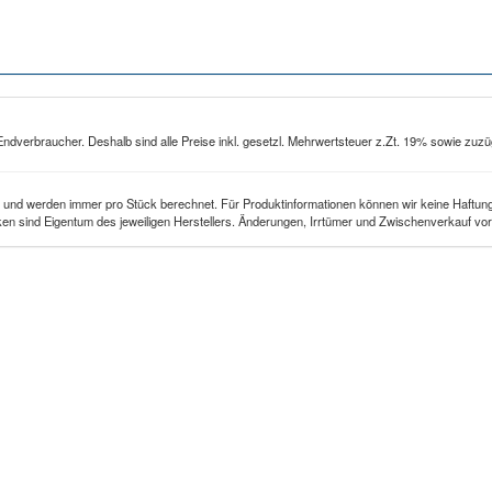
Endverbraucher. Deshalb sind alle Preise inkl. gesetzl. Mehrwertsteuer z.Zt. 19% sowie zuzü
 und werden immer pro Stück berechnet. Für Produktinformationen können wir keine Haftung
n sind Eigentum des jeweiligen Herstellers. Änderungen, Irrtümer und Zwischenverkauf vor