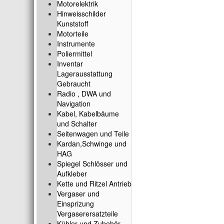
Motorelektrik
Hinweisschilder
Kunststoff
Motorteile
Instrumente
Poliermittel
Inventar
Lagerausstattung
Gebraucht
Radio , DWA und
Navigation
Kabel, Kabelbäume
und Schalter
Seitenwagen und Teile
Kardan,Schwinge und
HAG
Spiegel Schlösser und
Aufkleber
Kette und Ritzel Antrieb
Vergaser und
Einsprizung
Vergaserersatzteile
Kühler und Zubehör