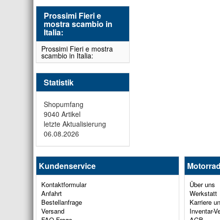
Prossimi Fieri e
mostra scambio in
Italia:
Prossimi Fieri e mostra
scambio in Italia:
Statistik
Shopumfang
9040 Artikel
letzte Aktualisierung
06.08.2026
Kundenservice
Motorrad
Kontaktformular
Über uns
Anfahrt
Werkstatt
Bestellanfrage
Karriere u
Versand
Inventar-V
FAQ Frage
AGB