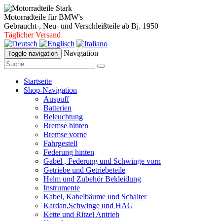
Motorradteile für BMW's
Gebraucht-, Neu- und Verschleißteile ab Bj. 1950
Täglicher Versand
Navigation
Toggle navigation
Startseite
Shop-Navigation
Auspuff
Batterien
Beleuchtung
Bremse hinten
Bremse vorne
Fahrgestell
Federung hinten
Gabel , Federung und Schwinge vorn
Getriebe und Getriebeteile
Helm und Zubehör Bekleidung
Instrumente
Kabel, Kabelbäume und Schalter
Kardan,Schwinge und HAG
Kette und Ritzel Antrieb