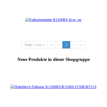
Seite 1 von 1
«
‹
1
›
»
Neue Produkte in dieser Shopgruppe