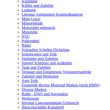
Kupplung
Kühler und Zubehör
Lenkung
Literatur Anleitungen Ersatzteilkataloge
Moto Guzzi
Motorelektrik
Motorräder gebraucht
Motorteile
NSU
Poliermittel
Räder
Schrauben Schellen Dichtringe
Seitenwagen und Teile
Sitzbänke und Zubehör
Spiegel Schlösser und Aufkleber
Tank und Zubehör
Vergaser und Einsprizung Vergaserersatzteile
Zubehör und Werkzeug
Auto Teile
Ersatzteile diverse Motorrad Marken (nicht BMW)
Diverse Marken
Radio , DWA und Navigation
Werkzeuge
Inventar Lagerausstattung Gebraucht
Hinweisschilder Kunststoff