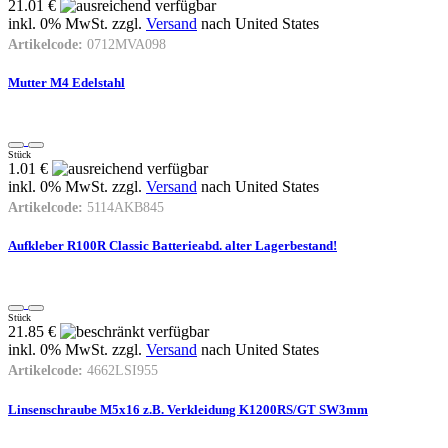
21.01 €
inkl. 0% MwSt. zzgl.
Versand
nach
United States
Artikelcode:
0712MVA098
Mutter M4 Edelstahl
Stück
1.01 €
inkl. 0% MwSt. zzgl.
Versand
nach
United States
Artikelcode:
5114AKB845
Aufkleber R100R Classic Batterieabd. alter Lagerbestand!
Stück
21.85 €
inkl. 0% MwSt. zzgl.
Versand
nach
United States
Artikelcode:
4662LSI955
Linsenschraube M5x16 z.B. Verkleidung K1200RS/GT SW3mm