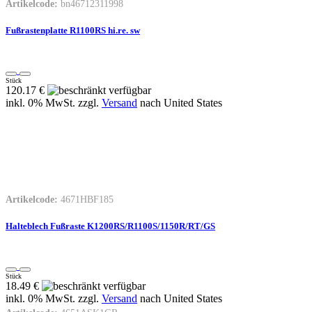
Artikelcode:
bn46712311998
Fußrastenplatte R1100RS hi.re. sw
Stück
120.17 €
inkl. 0% MwSt. zzgl.
Versand
nach
United States
Artikelcode:
4671HBF185
Halteblech Fußraste K1200RS/R1100S/1150R/RT/GS
Stück
18.49 €
inkl. 0% MwSt. zzgl.
Versand
nach
United States