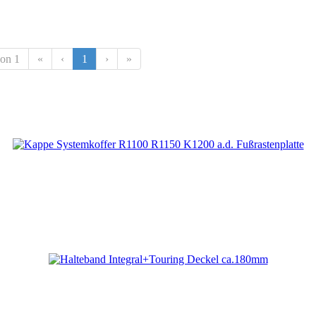
von 1
«
‹
1
›
»