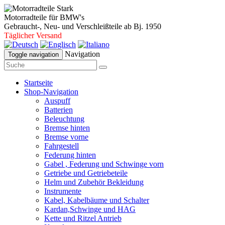
Motorradteile für BMW's
Gebraucht-, Neu- und Verschleißteile ab Bj. 1950
Täglicher Versand
Navigation
Toggle navigation
Startseite
Shop-Navigation
Auspuff
Batterien
Beleuchtung
Bremse hinten
Bremse vorne
Fahrgestell
Federung hinten
Gabel , Federung und Schwinge vorn
Getriebe und Getriebeteile
Helm und Zubehör Bekleidung
Instrumente
Kabel, Kabelbäume und Schalter
Kardan,Schwinge und HAG
Kette und Ritzel Antrieb