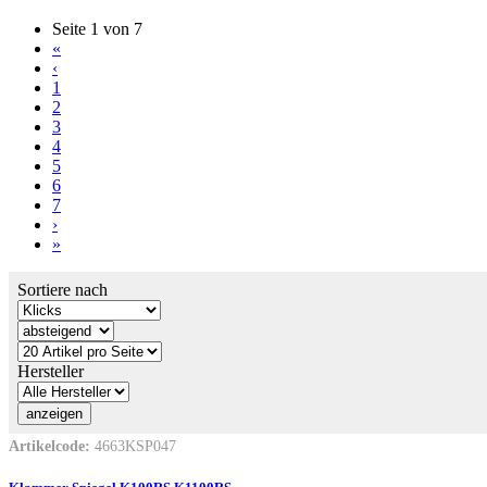
Seite 1 von 7
«
‹
1
2
3
4
5
6
7
›
»
Sortiere nach
Hersteller
Artikelcode:
4663KSP047