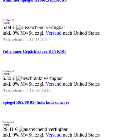
Klammer Spiegel K100RS K1100RS
Stück
5.04 €
inkl. 0% MwSt. zzgl.
Versand
nach
United States
Artikelcode:
5114FGT387
Folie unter Gepäckträger K75 K100
Stück
6.30 €
inkl. 0% MwSt. zzgl.
Versand
nach
United States
Artikelcode:
5116SP85HL
Spiegel R65/80 85- links kurz schwarz
Stück
29.41 €
inkl. 0% MwSt. zzgl.
Versand
nach
United States