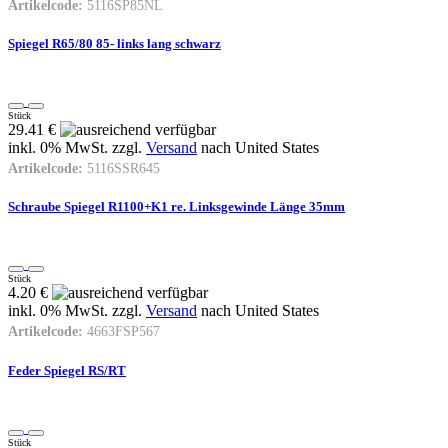
Artikelcode:
5116SP85NL
Spiegel R65/80 85- links lang schwarz
Stück
29.41 €
inkl. 0% MwSt. zzgl.
Versand
nach
United States
Artikelcode:
5116SSR645
Schraube Spiegel R1100+K1 re. Linksgewinde Länge 35mm
Stück
4.20 €
inkl. 0% MwSt. zzgl.
Versand
nach
United States
Artikelcode:
4663FSP567
Feder Spiegel RS/RT
Stück