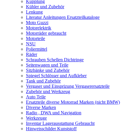
Kupplung
Kühler und Zubehör
Lenkung
Literatur Anleitungen Ersatzteilkataloge
Moto Guzzi
Motorelektrik
Motorräder gebraucht
Motorteile
NSU
Poliermittel
Räder
Schrauben Schellen Dichtringe
Seitenwagen und Teile
Sitzbänke und Zubehör
Spiegel Schlösser und Aufkleber
Tank und Zubehör
Vergaser und Einsprizung Vergaserersatzteile
Zubehör und Werkzeug
Auto Teile
Ersatzteile diverse Motorrad Marken (nicht BMW)
Diverse Marken
Radio , DWA und Navigation
Werkzeuge
Inventar Lagerausstattung Gebraucht
Hinweisschilder Kunststoff