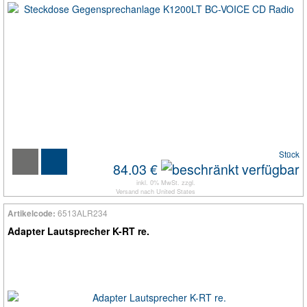
Stück
84.03 €
inkl. 0% MwSt. zzgl.
Versand
nach
United States
6513ALR234
Artikelcode:
Adapter Lautsprecher K-RT re.