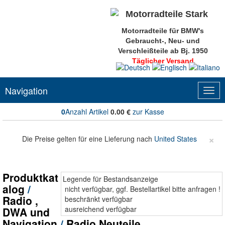
Motorradteile für BMW's
Gebraucht-, Neu- und
Verschleißteile ab Bj. 1950
Täglicher Versand
Navigation
Togg
navig
0
Anzahl Artikel
0.00
€
zur Kasse
×
Die Preise gelten für eine Lieferung nach
United States
Produktkat
Legende für Bestandsanzeige
alog
/
nicht verfügbar, ggf. Bestellartikel bitte anfragen !
Radio ,
beschränkt verfügbar
ausreichend verfügbar
DWA und
Navigation
/
Radio Neuteile