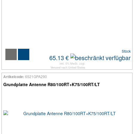
Stück
65.13 €
inkl. 0% MwSt. zzgl.
Versand
nach
United States
6521GPA290
Artikelcode:
Grundplatte Antenne R80/100RT+K75/100RT/LT