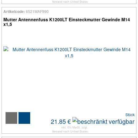
Versand
nach
United States
6521MAF990
Artikelcode:
Mutter Antennenfuss K1200LT Einsteckmutter Gewinde M14
x1,5
Stück
21.85 €
inkl. 0% MwSt. zzgl.
Versand
nach
United States