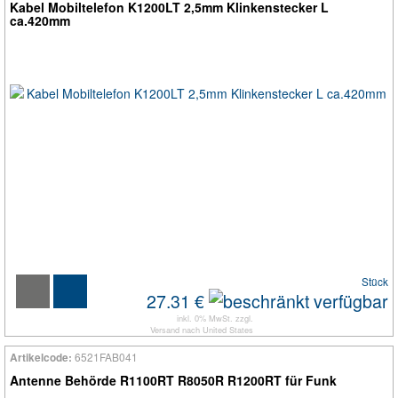
Kabel Mobiltelefon K1200LT 2,5mm Klinkenstecker L
ca.420mm
Stück
27.31 €
inkl. 0% MwSt. zzgl.
Versand
nach
United States
6521FAB041
Artikelcode:
Antenne Behörde R1100RT R8050R R1200RT für Funk