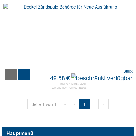
Stück
49.58 €
inkl. 0% MwSt. zzgl.
Versand
nach
United States
Seite 1 von 1
«
‹
1
›
»
Hauptmenü