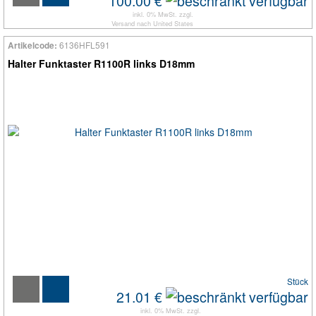
100.00 €
inkl. 0% MwSt. zzgl.
Versand
nach
United States
6136HFL591
Artikelcode:
Halter Funktaster R1100R links D18mm
Stück
21.01 €
inkl. 0% MwSt. zzgl.