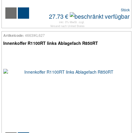
Stück
27.73 €
inkl. 0% MwSt. zzgl.
Versand
nach
United States
4663IKL627
Artikelcode:
Innenkoffer R1100RT links Ablagefach R850RT