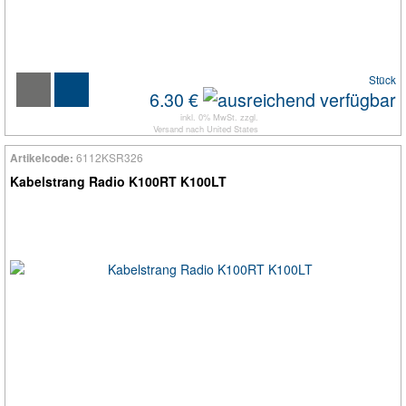
Stück
6.30 €
inkl. 0% MwSt. zzgl.
Versand
nach
United States
6112KSR326
Artikelcode:
Kabelstrang Radio K100RT K100LT