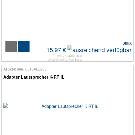
Stück
15.97 €
inkl. 0% MwSt. zzgl.
Versand
nach
United States
6513ALL233
Artikelcode:
Adapter Lautsprecher K-RT li.