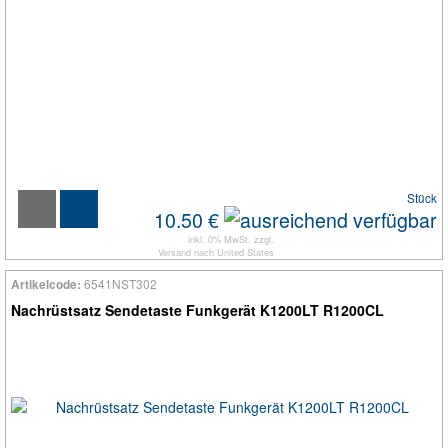
Stück
10.50 €
inkl. 0% MwSt. zzgl.
Versand
nach
United States
6541NST302
Artikelcode:
Nachrüstsatz Sendetaste Funkgerät K1200LT R1200CL