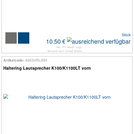
Stück
10.50 €
inkl. 0% MwSt. zzgl.
Versand
nach
United States
4663HRL894
Artikelcode:
Haltering Lautsprecher K100/K1100LT vorn