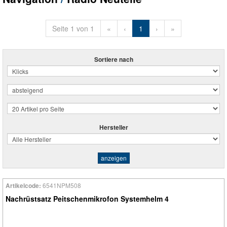
Seite 1 von 1
«
‹
1
›
»
Sortiere nach
Hersteller
6541NPM508
Artikelcode:
Nachrüstsatz Peitschenmikrofon Systemhelm 4