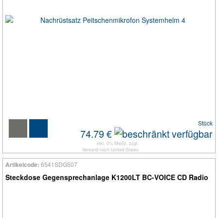
Stück
74.79 €
inkl. 0% MwSt. zzgl.
Versand
nach
United States
6541SDG507
Artikelcode:
Steckdose Gegensprechanlage K1200LT BC-VOICE CD Radio