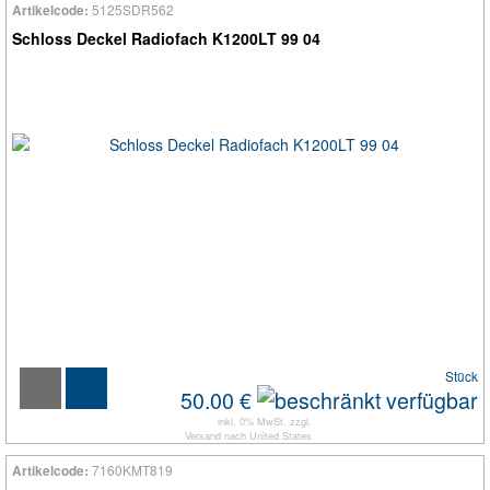
5125SDR562
Artikelcode:
Schloss Deckel Radiofach K1200LT 99 04
Stück
50.00 €
inkl. 0% MwSt. zzgl.
Versand
nach
United States
7160KMT819
Artikelcode: