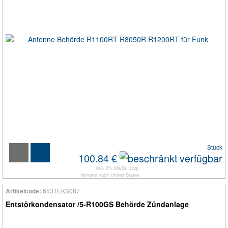
Stück
100.84 €
inkl. 0% MwSt. zzgl.
Versand
nach
United States
6531EKS087
Artikelcode:
Entstörkondensator /5-R100GS Behörde Zündanlage