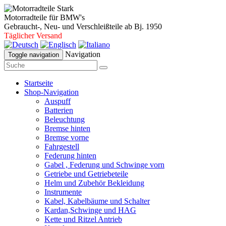
Motorradteile für BMW's
Gebraucht-, Neu- und Verschleißteile ab Bj. 1950
Täglicher Versand
Navigation
Toggle navigation
Startseite
Shop-Navigation
Auspuff
Batterien
Beleuchtung
Bremse hinten
Bremse vorne
Fahrgestell
Federung hinten
Gabel , Federung und Schwinge vorn
Getriebe und Getriebeteile
Helm und Zubehör Bekleidung
Instrumente
Kabel, Kabelbäume und Schalter
Kardan,Schwinge und HAG
Kette und Ritzel Antrieb