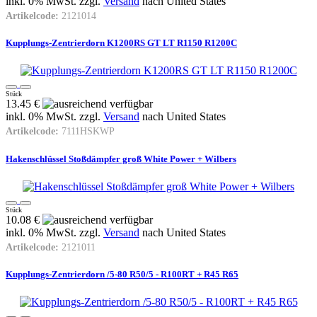
inkl. 0% MwSt. zzgl.
Versand
nach
United States
Artikelcode:
2121014
Kupplungs-Zentrierdorn K1200RS GT LT R1150 R1200C
Stück
13.45 €
inkl. 0% MwSt. zzgl.
Versand
nach
United States
Artikelcode:
7111HSKWP
Hakenschlüssel Stoßdämpfer groß White Power + Wilbers
Stück
10.08 €
inkl. 0% MwSt. zzgl.
Versand
nach
United States
Artikelcode:
2121011
Kupplungs-Zentrierdorn /5-80 R50/5 - R100RT + R45 R65