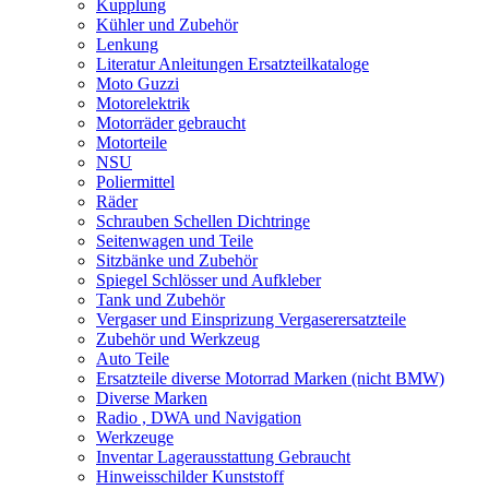
Kupplung
Kühler und Zubehör
Lenkung
Literatur Anleitungen Ersatzteilkataloge
Moto Guzzi
Motorelektrik
Motorräder gebraucht
Motorteile
NSU
Poliermittel
Räder
Schrauben Schellen Dichtringe
Seitenwagen und Teile
Sitzbänke und Zubehör
Spiegel Schlösser und Aufkleber
Tank und Zubehör
Vergaser und Einsprizung Vergaserersatzteile
Zubehör und Werkzeug
Auto Teile
Ersatzteile diverse Motorrad Marken (nicht BMW)
Diverse Marken
Radio , DWA und Navigation
Werkzeuge
Inventar Lagerausstattung Gebraucht
Hinweisschilder Kunststoff