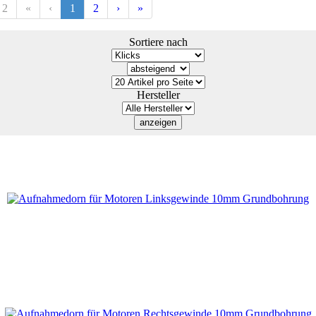
 2
«
‹
1
2
›
»
Sortiere nach
Hersteller