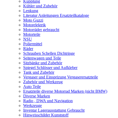
Kupplung
Kühler und Zubehör
Lenkung
Literatur Anleitungen Ersatzteilkataloge
Moto Guzzi
Motorelektrik
Motorräder gebraucht
Motorteile
NSU
Poliermittel
Räder
Schrauben Schellen Dichtringe
Seitenwagen und Teile
Sitzbänke und Zubehör
Spiegel Schlösser und Aufkleber
Tank und Zubehör
Vergaser und Einsprizung Vergaserersatzteile
Zubehör und Werkzeug
Auto Teile
Ersatzteile diverse Motorrad Marken (nicht BMW)
Diverse Marken
Radio , DWA und Navigation
Werkzeuge
Inventar Lagerausstattung Gebraucht
Hinweisschilder Kunststoff