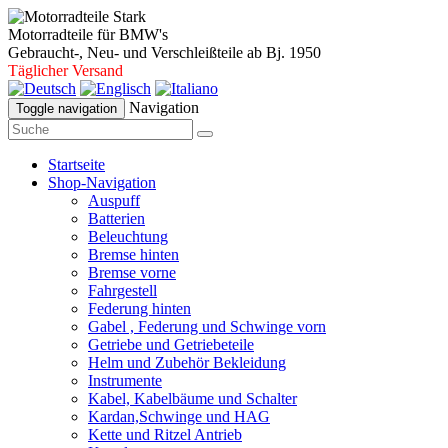
Motorradteile für BMW's
Gebraucht-, Neu- und Verschleißteile ab Bj. 1950
Täglicher Versand
Navigation
Toggle navigation
Startseite
Shop-Navigation
Auspuff
Batterien
Beleuchtung
Bremse hinten
Bremse vorne
Fahrgestell
Federung hinten
Gabel , Federung und Schwinge vorn
Getriebe und Getriebeteile
Helm und Zubehör Bekleidung
Instrumente
Kabel, Kabelbäume und Schalter
Kardan,Schwinge und HAG
Kette und Ritzel Antrieb