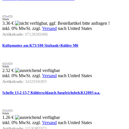
Stück
3.36 €
inkl. 0% MwSt. zzgl.
Versand
nach
United States
Artikelcode:
0712KMS886
Käfigmutter am K75/100 Sitzbank+Kühler M6
Stück
2.52 €
inkl. 0% MwSt. zzgl.
Versand
nach
United States
Artikelcode:
3432SSK893
Schelle 13,2-15,7 Kühlerschlauch Ausgleichsbeh.K1200S u.a.
Stück
1.26 €
inkl. 0% MwSt. zzgl.
Versand
nach
United States
Artikelcode:
1153ORT073