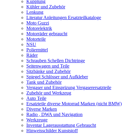
Kupplung
Kühler und Zubehör
Lenkung
Literatur Anleitungen Ersatzteilkataloge
Moto Guzzi
Motorelektrik
Motorräder gebraucht
Motorteile
NSU
Poliermittel
Räder
Schrauben Schellen Dichtringe
Seitenwagen und Teile
Sitzbänke und Zubehör
Spiegel Schlösser und Aufkleber
Tank und Zubehör
Vergaser und Einsprizung Vergaserersatzteile
Zubehör und Werkzeug
Auto Teile
Ersatzteile diverse Motorrad Marken (nicht BMW)
Diverse Marken
Radio , DWA und Navigation
Werkzeuge
Inventar Lagerausstattung Gebraucht
Hinweisschilder Kunststoff