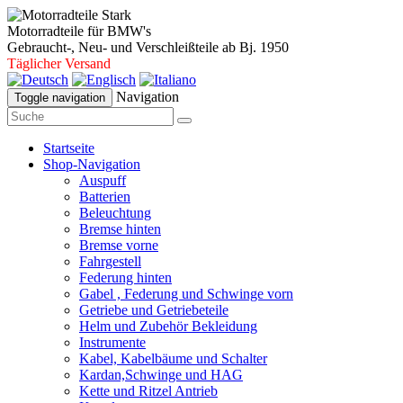
Motorradteile für BMW's
Gebraucht-, Neu- und Verschleißteile ab Bj. 1950
Täglicher Versand
Navigation
Toggle navigation
Startseite
Shop-Navigation
Auspuff
Batterien
Beleuchtung
Bremse hinten
Bremse vorne
Fahrgestell
Federung hinten
Gabel , Federung und Schwinge vorn
Getriebe und Getriebeteile
Helm und Zubehör Bekleidung
Instrumente
Kabel, Kabelbäume und Schalter
Kardan,Schwinge und HAG
Kette und Ritzel Antrieb