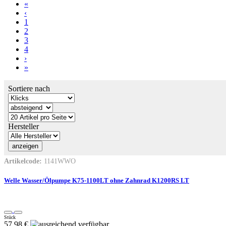
«
‹
1
2
3
4
›
»
Sortiere nach
Hersteller
Artikelcode:
1141WWO
Welle Wasser/Ölpumpe K75-1100LT ohne Zahnrad K1200RS LT
Stück
57.98 €