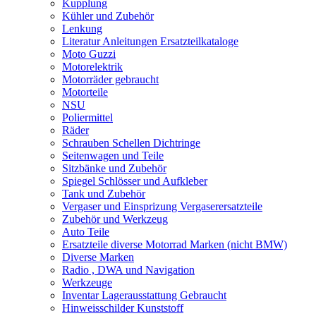
Kupplung
Kühler und Zubehör
Lenkung
Literatur Anleitungen Ersatzteilkataloge
Moto Guzzi
Motorelektrik
Motorräder gebraucht
Motorteile
NSU
Poliermittel
Räder
Schrauben Schellen Dichtringe
Seitenwagen und Teile
Sitzbänke und Zubehör
Spiegel Schlösser und Aufkleber
Tank und Zubehör
Vergaser und Einsprizung Vergaserersatzteile
Zubehör und Werkzeug
Auto Teile
Ersatzteile diverse Motorrad Marken (nicht BMW)
Diverse Marken
Radio , DWA und Navigation
Werkzeuge
Inventar Lagerausstattung Gebraucht
Hinweisschilder Kunststoff