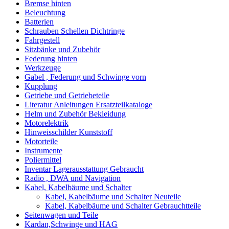
Bremse hinten
Beleuchtung
Batterien
Schrauben Schellen Dichtringe
Fahrgestell
Sitzbänke und Zubehör
Federung hinten
Werkzeuge
Gabel , Federung und Schwinge vorn
Kupplung
Getriebe und Getriebeteile
Literatur Anleitungen Ersatzteilkataloge
Helm und Zubehör Bekleidung
Motorelektrik
Hinweisschilder Kunststoff
Motorteile
Instrumente
Poliermittel
Inventar Lagerausstattung Gebraucht
Radio , DWA und Navigation
Kabel, Kabelbäume und Schalter
Kabel, Kabelbäume und Schalter Neuteile
Kabel, Kabelbäume und Schalter Gebrauchtteile
Seitenwagen und Teile
Kardan,Schwinge und HAG