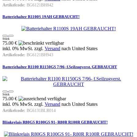
Artikelcode:
BG6121BH842
Batteriehalter R1100S 19AH GEBRAUCHT!
Stück
75.00 €
inkl. 0% MwSt. zzgl.
Versand
nach
United States
Artikelcode:
BG6121BH943
Batteriehalter R1100 R1150GS 7/96- f.Seilzugverst. GEBRAUCHT
Stück
75.00 €
inkl. 0% MwSt. zzgl.
Versand
nach
United States
Artikelcode:
BG6131BLR014
Blinkrelais R80GS R100GS 91- R80R R100R GEBRAUCHT!