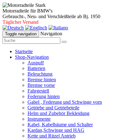
Motorradteile für BMW's
Gebraucht-, Neu- und Verschleißteile ab Bj. 1950
Täglicher Versand
Navigation
Toggle navigation
Startseite
Shop-Navigation
Auspuff
Batterien
Beleuchtung
Bremse hinten
Bremse vorne
Fahrgestell
Federung hinten
Gabel , Federung und Schwinge vorn
Getriebe und Getriebeteile
Helm und Zubehör Bekleidung
Instrumente
Kabel, Kabelbäume und Schalter
Kardan,Schwinge und HAG
Kette und Ritzel Antrieb