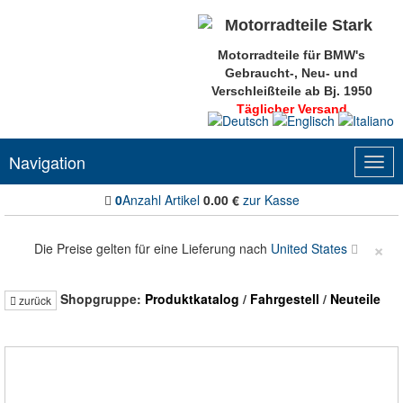
Motorradteile für BMW's
Gebraucht-, Neu- und
Verschleißteile ab Bj. 1950
Täglicher Versand
Navigation
Togg
navig
0
Anzahl Artikel
0.00
€
zur Kasse
×
Die Preise gelten für eine Lieferung nach
United States
Shopgruppe:
Produktkatalog
/
Fahrgestell
/
Neuteile
zurück