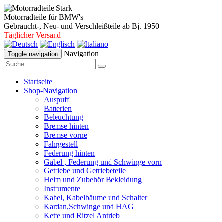
Motorradteile für BMW's
Gebraucht-, Neu- und Verschleißteile ab Bj. 1950
Täglicher Versand
Navigation
Toggle navigation
Startseite
Shop-Navigation
Auspuff
Batterien
Beleuchtung
Bremse hinten
Bremse vorne
Fahrgestell
Federung hinten
Gabel , Federung und Schwinge vorn
Getriebe und Getriebeteile
Helm und Zubehör Bekleidung
Instrumente
Kabel, Kabelbäume und Schalter
Kardan,Schwinge und HAG
Kette und Ritzel Antrieb