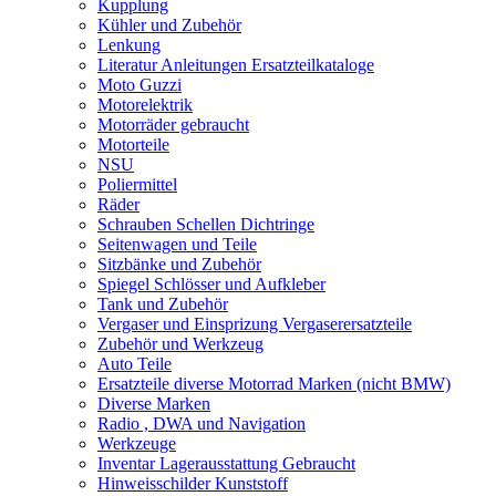
Kupplung
Kühler und Zubehör
Lenkung
Literatur Anleitungen Ersatzteilkataloge
Moto Guzzi
Motorelektrik
Motorräder gebraucht
Motorteile
NSU
Poliermittel
Räder
Schrauben Schellen Dichtringe
Seitenwagen und Teile
Sitzbänke und Zubehör
Spiegel Schlösser und Aufkleber
Tank und Zubehör
Vergaser und Einsprizung Vergaserersatzteile
Zubehör und Werkzeug
Auto Teile
Ersatzteile diverse Motorrad Marken (nicht BMW)
Diverse Marken
Radio , DWA und Navigation
Werkzeuge
Inventar Lagerausstattung Gebraucht
Hinweisschilder Kunststoff