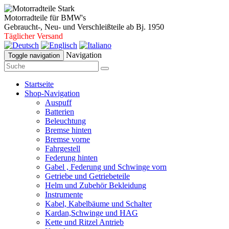
Motorradteile für BMW's
Gebraucht-, Neu- und Verschleißteile ab Bj. 1950
Täglicher Versand
Navigation
Toggle navigation
Startseite
Shop-Navigation
Auspuff
Batterien
Beleuchtung
Bremse hinten
Bremse vorne
Fahrgestell
Federung hinten
Gabel , Federung und Schwinge vorn
Getriebe und Getriebeteile
Helm und Zubehör Bekleidung
Instrumente
Kabel, Kabelbäume und Schalter
Kardan,Schwinge und HAG
Kette und Ritzel Antrieb