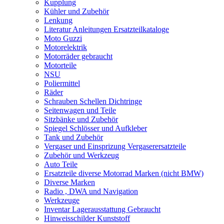
Kupplung
Kühler und Zubehör
Lenkung
Literatur Anleitungen Ersatzteilkataloge
Moto Guzzi
Motorelektrik
Motorräder gebraucht
Motorteile
NSU
Poliermittel
Räder
Schrauben Schellen Dichtringe
Seitenwagen und Teile
Sitzbänke und Zubehör
Spiegel Schlösser und Aufkleber
Tank und Zubehör
Vergaser und Einsprizung Vergaserersatzteile
Zubehör und Werkzeug
Auto Teile
Ersatzteile diverse Motorrad Marken (nicht BMW)
Diverse Marken
Radio , DWA und Navigation
Werkzeuge
Inventar Lagerausstattung Gebraucht
Hinweisschilder Kunststoff