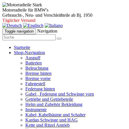
Motorradteile für BMW's
Gebraucht-, Neu- und Verschleißteile ab Bj. 1950
Täglicher Versand
Navigation
Toggle navigation
Startseite
Shop-Navigation
Auspuff
Batterien
Beleuchtung
Bremse hinten
Bremse vorne
Fahrgestell
Federung hinten
Gabel , Federung und Schwinge vorn
Getriebe und Getriebeteile
Helm und Zubehör Bekleidung
Instrumente
Kabel, Kabelbäume und Schalter
Kardan,Schwinge und HAG
Kette und Ritzel Antrieb