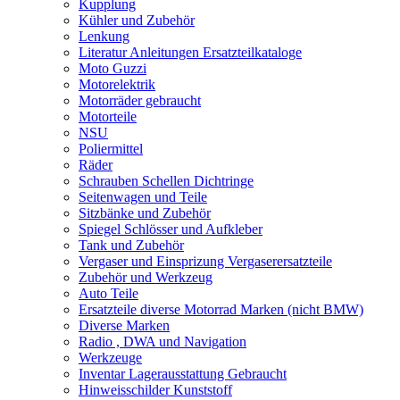
Kupplung
Kühler und Zubehör
Lenkung
Literatur Anleitungen Ersatzteilkataloge
Moto Guzzi
Motorelektrik
Motorräder gebraucht
Motorteile
NSU
Poliermittel
Räder
Schrauben Schellen Dichtringe
Seitenwagen und Teile
Sitzbänke und Zubehör
Spiegel Schlösser und Aufkleber
Tank und Zubehör
Vergaser und Einsprizung Vergaserersatzteile
Zubehör und Werkzeug
Auto Teile
Ersatzteile diverse Motorrad Marken (nicht BMW)
Diverse Marken
Radio , DWA und Navigation
Werkzeuge
Inventar Lagerausstattung Gebraucht
Hinweisschilder Kunststoff