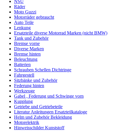
NSU
Räder
Moto Guzzi
Motorräder gebraucht
Auto Teile
Lenkung
Ersatzteile diverse Motorrad Marken (nicht BMW)
Tank und Zubehör
Bremse vorne
Diverse Marken
Bremse hinten
Beleuchtung
Batterien
Schrauben Schellen Dichtringe
Fahrgestell
Sitzbänke und Zubehör
Federung hinten
Werkzeuge
Gabel , Federung und Schwinge vorn
Kupplung
Getriebe und Getriebeteile
Literatur Anleitungen Ersatzteilkataloge
Helm und Zubehör Bekleidung
Motorelektrik
Hinweisschilder Kunststoff