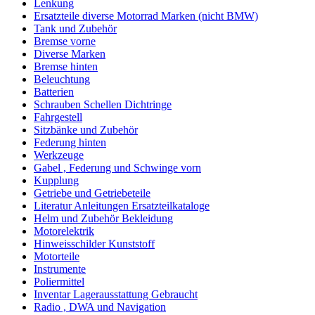
Lenkung
Ersatzteile diverse Motorrad Marken (nicht BMW)
Tank und Zubehör
Bremse vorne
Diverse Marken
Bremse hinten
Beleuchtung
Batterien
Schrauben Schellen Dichtringe
Fahrgestell
Sitzbänke und Zubehör
Federung hinten
Werkzeuge
Gabel , Federung und Schwinge vorn
Kupplung
Getriebe und Getriebeteile
Literatur Anleitungen Ersatzteilkataloge
Helm und Zubehör Bekleidung
Motorelektrik
Hinweisschilder Kunststoff
Motorteile
Instrumente
Poliermittel
Inventar Lagerausstattung Gebraucht
Radio , DWA und Navigation