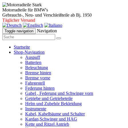
Motorradteile für BMW's
Gebraucht-, Neu- und Verschleißteile ab Bj. 1950
Täglicher Versand
Navigation
Toggle navigation
Startseite
Shop-Navigation
Auspuff
Batterien
Beleuchtung
Bremse hinten
Bremse vorne
Fahrgestell
Federung hinten
Gabel , Federung und Schwinge vorn
Getriebe und Getriebeteile
Helm und Zubehör Bekleidung
Instrumente
Kabel, Kabelbäume und Schalter
Kardan,Schwinge und HAG
Kette und Ritzel Antrieb