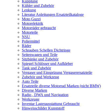
Kupplung
Kühler und Zubehör
Lenkung
Literatur Anleitungen Ersatzteilkataloge
Moto Guzzi
Motorelektrik
Motorräder gebraucht
Motorteile
NSU
Poliermittel
Räder
Schrauben Schellen Dichtringe
Seitenwagen und Teile
Sitzbänke und Zubehör
Spiegel Schlösser und Aufkleber
Tank und Zubehör
Vergaser und Einsprizung Vergaserersatzteile
Zubehör und Werkzeug
Auto Teile
Ersatzteile diverse Motorrad Marken (nicht BMW)
Diverse Marken
Radio , DWA und Navigation
Werkzeuge
Inventar Lagerausstattung Gebraucht
Hinweisschilder Kunststoff