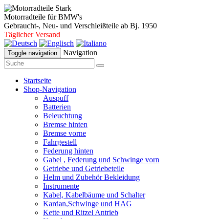
Motorradteile für BMW's
Gebraucht-, Neu- und Verschleißteile ab Bj. 1950
Täglicher Versand
Navigation
Toggle navigation
Startseite
Shop-Navigation
Auspuff
Batterien
Beleuchtung
Bremse hinten
Bremse vorne
Fahrgestell
Federung hinten
Gabel , Federung und Schwinge vorn
Getriebe und Getriebeteile
Helm und Zubehör Bekleidung
Instrumente
Kabel, Kabelbäume und Schalter
Kardan,Schwinge und HAG
Kette und Ritzel Antrieb