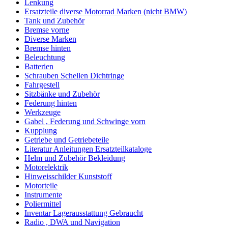
Lenkung
Ersatzteile diverse Motorrad Marken (nicht BMW)
Tank und Zubehör
Bremse vorne
Diverse Marken
Bremse hinten
Beleuchtung
Batterien
Schrauben Schellen Dichtringe
Fahrgestell
Sitzbänke und Zubehör
Federung hinten
Werkzeuge
Gabel , Federung und Schwinge vorn
Kupplung
Getriebe und Getriebeteile
Literatur Anleitungen Ersatzteilkataloge
Helm und Zubehör Bekleidung
Motorelektrik
Hinweisschilder Kunststoff
Motorteile
Instrumente
Poliermittel
Inventar Lagerausstattung Gebraucht
Radio , DWA und Navigation