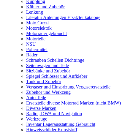
Kupplung
Kühler und Zubehör
Lenkung
Literatur Anleitungen Ersatzteilkataloge
Moto Guzzi
Motorelektrik
Motorräder gebraucht
Motorteile
NSU
Poliermittel
Räder
Schrauben Schellen Dichtringe
Seitenwagen und Teile
Sitzbänke und Zubehör
Spiegel Schlösser und Aufkleber
Tank und Zubehör
Vergaser und Einsprizung Vergaserersatzteile
Zubehör und Werkzeug
Auto Teile
Ersatzteile diverse Motorrad Marken (nicht BMW)
Diverse Marken
Radio , DWA und Navigation
Werkzeuge
Inventar Lagerausstattung Gebraucht
Hinweisschilder Kunststoff