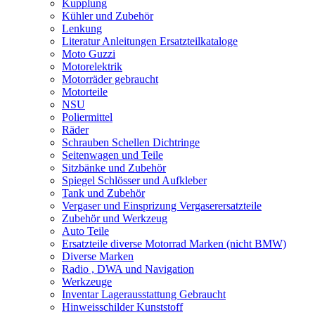
Kupplung
Kühler und Zubehör
Lenkung
Literatur Anleitungen Ersatzteilkataloge
Moto Guzzi
Motorelektrik
Motorräder gebraucht
Motorteile
NSU
Poliermittel
Räder
Schrauben Schellen Dichtringe
Seitenwagen und Teile
Sitzbänke und Zubehör
Spiegel Schlösser und Aufkleber
Tank und Zubehör
Vergaser und Einsprizung Vergaserersatzteile
Zubehör und Werkzeug
Auto Teile
Ersatzteile diverse Motorrad Marken (nicht BMW)
Diverse Marken
Radio , DWA und Navigation
Werkzeuge
Inventar Lagerausstattung Gebraucht
Hinweisschilder Kunststoff