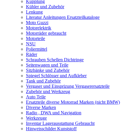
Kupplung
Kühler und Zubehör
Lenkung
Literatur Anleitungen Ersatzteilkataloge
Moto Guzzi
Motorelektrik
Motorräder gebraucht
Motorteile
NSU
Poliermittel
Räder
Schrauben Schellen Dichtringe
Seitenwagen und Teile
Sitzbänke und Zubehör
Spiegel Schlösser und Aufkleber
Tank und Zubehör
Vergaser und Einsprizung Vergaserersatzteile
Zubehör und Werkzeug
Auto Teile
Ersatzteile diverse Motorrad Marken (nicht BMW)
Diverse Marken
Radio , DWA und Navigation
Werkzeuge
Inventar Lagerausstattung Gebraucht
Hinweisschilder Kunststoff