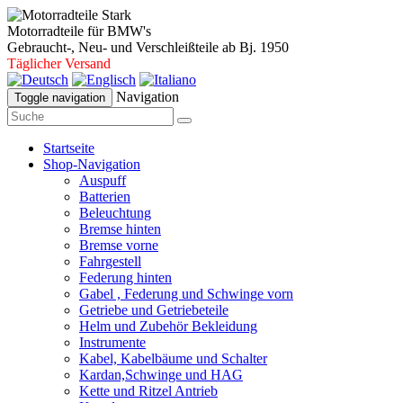
Motorradteile für BMW's
Gebraucht-, Neu- und Verschleißteile ab Bj. 1950
Täglicher Versand
Navigation
Toggle navigation
Startseite
Shop-Navigation
Auspuff
Batterien
Beleuchtung
Bremse hinten
Bremse vorne
Fahrgestell
Federung hinten
Gabel , Federung und Schwinge vorn
Getriebe und Getriebeteile
Helm und Zubehör Bekleidung
Instrumente
Kabel, Kabelbäume und Schalter
Kardan,Schwinge und HAG
Kette und Ritzel Antrieb