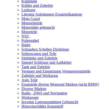
Kupplung
Kühler und Zubehör
Lenkung
Literatur Anleitungen Ersatzteilkataloge
Moto Guzzi
Motorelektrik
Motorräder gebraucht
Motorteile
NSU
Poliermittel
Räder
Schrauben Schellen Dichtringe
Seitenwagen und Teile
Sitzbänke und Zubehör
Spiegel Schlösser und Aufkleber
Tank und Zubehör
Vergaser und Einsprizung Vergaserersatzteile
Zubehör und Werkzeug
Auto Teile
Ersatzteile diverse Motorrad Marken (nicht BMW)
Diverse Marken
Radio , DWA und Navigation
Werkzeuge
Inventar Lagerausstattung Gebraucht
Hinweisschilder Kunststoff