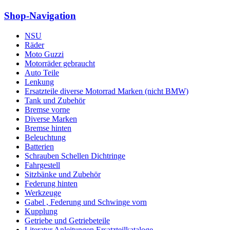
Shop-Navigation
NSU
Räder
Moto Guzzi
Motorräder gebraucht
Auto Teile
Lenkung
Ersatzteile diverse Motorrad Marken (nicht BMW)
Tank und Zubehör
Bremse vorne
Diverse Marken
Bremse hinten
Beleuchtung
Batterien
Schrauben Schellen Dichtringe
Fahrgestell
Sitzbänke und Zubehör
Federung hinten
Werkzeuge
Gabel , Federung und Schwinge vorn
Kupplung
Getriebe und Getriebeteile
Literatur Anleitungen Ersatzteilkataloge