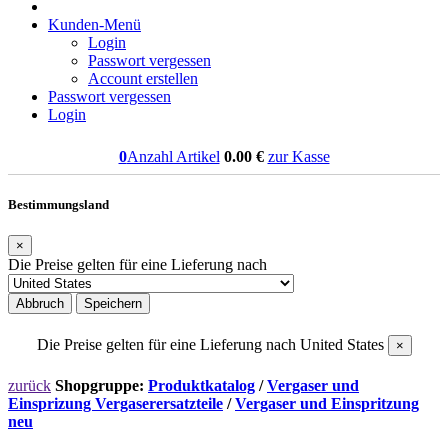
Kunden-Menü
Login
Passwort vergessen
Account erstellen
Passwort vergessen
Login
0
Anzahl Artikel
0.00
€
zur Kasse
Bestimmungsland
×
Die Preise gelten für eine Lieferung nach
Abbruch
Speichern
Die Preise gelten für eine Lieferung nach
United States
×
zurück
Shopgruppe:
Produktkatalog
/
Vergaser und
Einsprizung Vergaserersatzteile
/
Vergaser und Einspritzung
neu