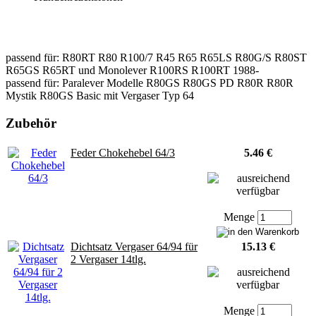
passend für: R80RT R80 R100/7 R45 R65 R65LS R80G/S R80ST
R65GS R65RT und Monolever R100RS R100RT 1988-
passend für: Paralever Modelle R80GS R80GS PD R80R R80R
Mystik R80GS Basic mit Vergaser Typ 64
Zubehör
Feder Chokehebel 64/3
5.46 €
Menge
Dichtsatz Vergaser 64/94 für
15.13 €
2 Vergaser 14tlg.
Menge