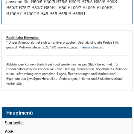
passend für: R50/5 R60/5 R75/5 R60/6 R75/6 R90/6 R90S
R60/7 R75/7 R80/7 R80RT R80 R100/7 R100S R100RS
R100RT R100CS R45 R65 R65LS R65RT
Rechtliche Hinweise:
* Unser Angebot richtet sich an Endverbraucher. Deshalb sind alle Preise inkl.
gesetzl. Mehrwertsteuer z.Zt. 19% sowie zuzüglich
Versandkosten
.
Abbildungen können ähnlich sein und werden immer pro Stück berechnet. Für
Produktinformationen können wir keine Haftung übernehmen. Abgebildetes Zubehör
ist im Lieferumfang nicht enthalten. Logos, Bezeichnungen und Marken sind
Eigentum des jeweiligen Herstellers. Änderungen, Irrtümer und Zwischenverkauf
vorbehalten.
Hauptmenü
Startseite
AGB