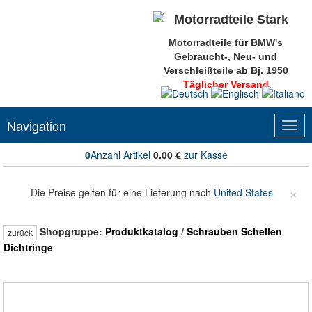
Motorradteile für BMW's
Gebraucht-, Neu- und
Verschleißteile ab Bj. 1950
Täglicher Versand
Navigation
Togg
navig
0
Anzahl Artikel
0.00
€
zur Kasse
×
Die Preise gelten für eine Lieferung nach
United States
Shopgruppe:
Produktkatalog
/
Schrauben Schellen
zurück
Dichtringe