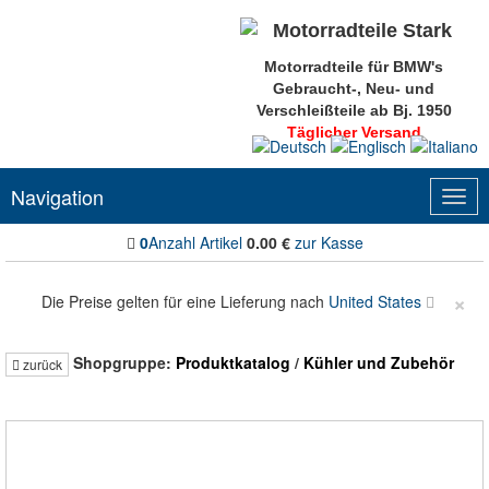
Motorradteile für BMW's
Gebraucht-, Neu- und
Verschleißteile ab Bj. 1950
Täglicher Versand
Navigation
Togg
navig
0
Anzahl Artikel
0.00
€
zur Kasse
×
Die Preise gelten für eine Lieferung nach
United States
Shopgruppe:
Produktkatalog
/
Kühler und Zubehör
zurück