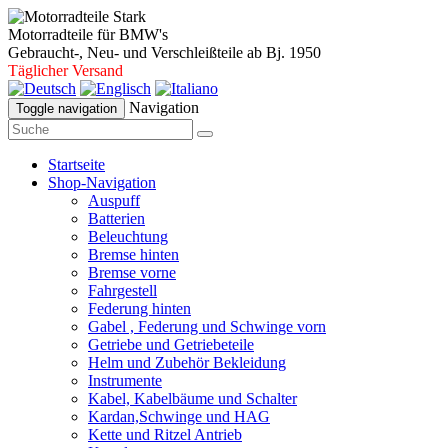
Motorradteile für BMW's
Gebraucht-, Neu- und Verschleißteile ab Bj. 1950
Täglicher Versand
Navigation
Toggle navigation
Startseite
Shop-Navigation
Auspuff
Batterien
Beleuchtung
Bremse hinten
Bremse vorne
Fahrgestell
Federung hinten
Gabel , Federung und Schwinge vorn
Getriebe und Getriebeteile
Helm und Zubehör Bekleidung
Instrumente
Kabel, Kabelbäume und Schalter
Kardan,Schwinge und HAG
Kette und Ritzel Antrieb