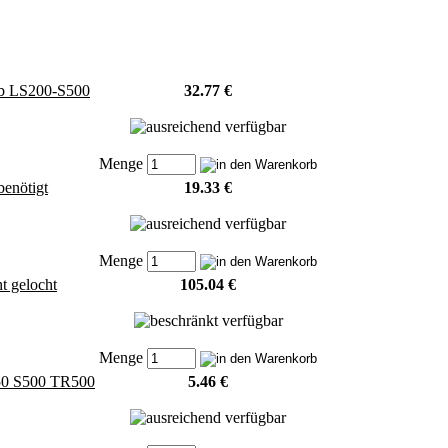
ib LS200-S500
32.77 €
Menge
benötigt
19.33 €
Menge
t gelocht
105.04 €
Menge
350 S500 TR500
5.46 €