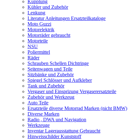
Kupplung
Kühler und Zubehör
Lenkung
Literatur Anleitungen Ersatzteilkataloge
Moto Guzzi
Motorelektrik
Motorräder gebraucht
Motorteile
NSU
Poliermittel
Räder
Schrauben Schellen Dichtringe
Seitenwagen und Teile
Sitzbänke und Zubehör
Spiegel Schlösser und Aufkleber
Tank und Zubehör
Vergaser und Einsprizung Vergaserersatzteile
Zubehör und Werkzeug
Auto Teile
Ersatzteile diverse Motorrad Marken (nicht BMW)
Diverse Marken
Radio , DWA und Navigation
Werkzeuge
Inventar Lagerausstattung Gebraucht
Hinweisschilder Kunststoff