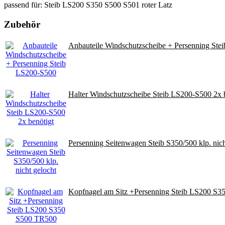
passend für: Steib LS200 S350 S500 S501 roter Latz
Zubehör
Anbauteile Windschutzscheibe + Persenning Ste
Halter Windschutzscheibe Steib LS200-S500 2x 
Persenning Seitenwagen Steib S350/500 klp. nich
Kopfnagel am Sitz +Persenning Steib LS200 S