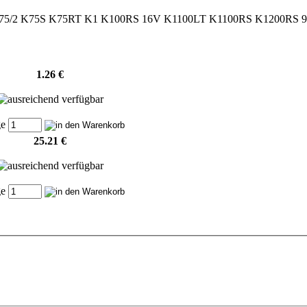
K75/2 K75S K75RT K1 K100RS 16V K1100LT K1100RS K1200RS 9
1.26 €
ge
25.21 €
ge