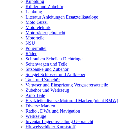
Kupplung
Kühler und Zubehör
Lenkung
Literatur Anleitungen Ersatzteilkataloge
Moto Guzzi
Motorelektrik
Motorräder gebraucht
Motorteile
NSU
Poliermittel
Räder
Schrauben Schellen Dichtringe
Seitenwagen und Teile
Sitzbänke und Zubehör
Spiegel Schlösser und Aufkleber
Tank und Zubehör
Vergaser und Einsprizung Vergaserersatzteile
Zubehör und Werkzeug
Auto Teile
Ersatzteile diverse Motorrad Marken (nicht BMW)
Diverse Marken
Radio , DWA und Navigation
Werkzeuge
Inventar Lagerausstattung Gebraucht
Hinweisschilder Kunststoff