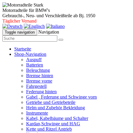
Motorradteile für BMW's
Gebraucht-, Neu- und Verschleißteile ab Bj. 1950
Täglicher Versand
Navigation
Toggle navigation
Startseite
Shop-Navigation
Auspuff
Batterien
Beleuchtung
Bremse hinten
Bremse vorne
Fahrgestell
Federung hinten
Gabel , Federung und Schwinge vorn
Getriebe und Getriebeteile
Helm und Zubehör Bekleidung
Instrumente
Kabel, Kabelbäume und Schalter
Kardan,Schwinge und HAG
Kette und Ritzel Antrieb