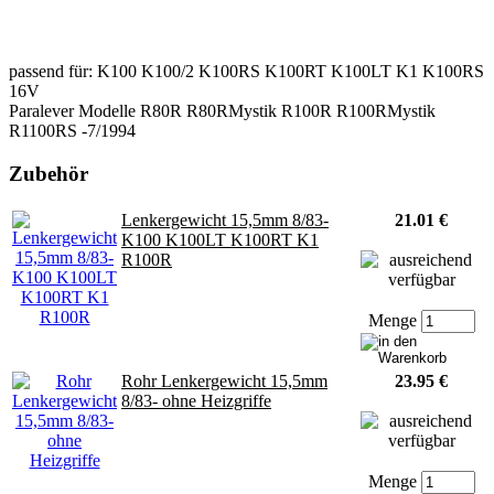
passend für: K100 K100/2 K100RS K100RT K100LT K1 K100RS
16V
Paralever Modelle R80R R80RMystik R100R R100RMystik
R1100RS -7/1994
Zubehör
Lenkergewicht 15,5mm 8/83-
21.01 €
K100 K100LT K100RT K1
R100R
Menge
Rohr Lenkergewicht 15,5mm
23.95 €
8/83- ohne Heizgriffe
Menge