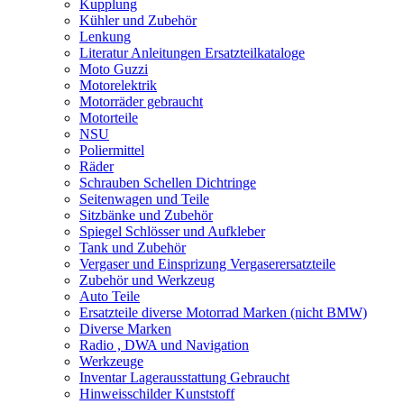
Kupplung
Kühler und Zubehör
Lenkung
Literatur Anleitungen Ersatzteilkataloge
Moto Guzzi
Motorelektrik
Motorräder gebraucht
Motorteile
NSU
Poliermittel
Räder
Schrauben Schellen Dichtringe
Seitenwagen und Teile
Sitzbänke und Zubehör
Spiegel Schlösser und Aufkleber
Tank und Zubehör
Vergaser und Einsprizung Vergaserersatzteile
Zubehör und Werkzeug
Auto Teile
Ersatzteile diverse Motorrad Marken (nicht BMW)
Diverse Marken
Radio , DWA und Navigation
Werkzeuge
Inventar Lagerausstattung Gebraucht
Hinweisschilder Kunststoff