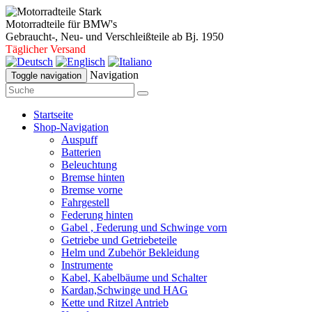
Motorradteile für BMW's
Gebraucht-, Neu- und Verschleißteile ab Bj. 1950
Täglicher Versand
Navigation
Toggle navigation
Startseite
Shop-Navigation
Auspuff
Batterien
Beleuchtung
Bremse hinten
Bremse vorne
Fahrgestell
Federung hinten
Gabel , Federung und Schwinge vorn
Getriebe und Getriebeteile
Helm und Zubehör Bekleidung
Instrumente
Kabel, Kabelbäume und Schalter
Kardan,Schwinge und HAG
Kette und Ritzel Antrieb