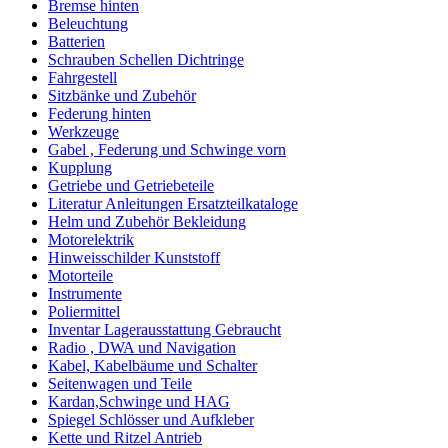
Bremse hinten
Beleuchtung
Batterien
Schrauben Schellen Dichtringe
Fahrgestell
Sitzbänke und Zubehör
Federung hinten
Werkzeuge
Gabel , Federung und Schwinge vorn
Kupplung
Getriebe und Getriebeteile
Literatur Anleitungen Ersatzteilkataloge
Helm und Zubehör Bekleidung
Motorelektrik
Hinweisschilder Kunststoff
Motorteile
Instrumente
Poliermittel
Inventar Lagerausstattung Gebraucht
Radio , DWA und Navigation
Kabel, Kabelbäume und Schalter
Seitenwagen und Teile
Kardan,Schwinge und HAG
Spiegel Schlösser und Aufkleber
Kette und Ritzel Antrieb