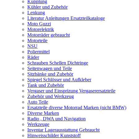
Kupplung
Kühler und Zubehör
Lenkung
Literatur Anleitungen Ersatzteilkataloge
Moto Guzzi
Motorelektrik
Motorräder gebraucht
Motorteile
NSU
Poliermittel
Räder
Schrauben Schellen Dichtringe
Seitenwagen und Teile
Sitzbänke und Zubehör
Spiegel Schlösser und Aufkleber
Tank und Zubehör
Vergaser und Einsprizung Vergaserersatzteile
Zubehör und Werkzeug
Auto Teile
Ersatzteile diverse Motorrad Marken (nicht BMW)
Diverse Marken
Radio , DWA und Navigation
Werkzeuge
Inventar Lagerausstattung Gebraucht
Hinweisschilder Kunststoff