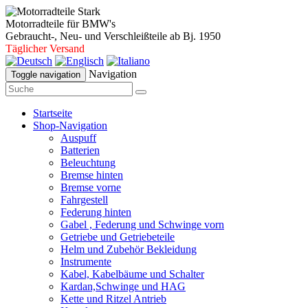
Motorradteile für BMW's
Gebraucht-, Neu- und Verschleißteile ab Bj. 1950
Täglicher Versand
Navigation
Toggle navigation
Startseite
Shop-Navigation
Auspuff
Batterien
Beleuchtung
Bremse hinten
Bremse vorne
Fahrgestell
Federung hinten
Gabel , Federung und Schwinge vorn
Getriebe und Getriebeteile
Helm und Zubehör Bekleidung
Instrumente
Kabel, Kabelbäume und Schalter
Kardan,Schwinge und HAG
Kette und Ritzel Antrieb