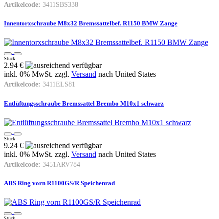
Artikelcode:
3411SBS338
Innentorxschraube M8x32 Bremssattelbef. R1150 BMW Zange
Stück
2.94 €
inkl. 0% MwSt. zzgl.
Versand
nach
United States
Artikelcode:
3411ELS81
Entlüftungsschraube Bremssattel Brembo M10x1 schwarz
Stück
9.24 €
inkl. 0% MwSt. zzgl.
Versand
nach
United States
Artikelcode:
3451ARV784
ABS Ring vorn R1100GS/R Speichenrad
Stück