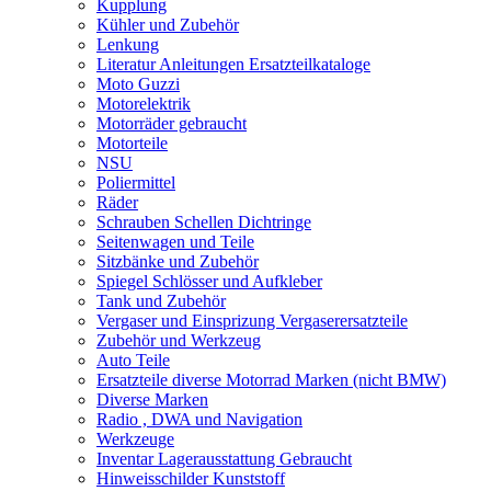
Kupplung
Kühler und Zubehör
Lenkung
Literatur Anleitungen Ersatzteilkataloge
Moto Guzzi
Motorelektrik
Motorräder gebraucht
Motorteile
NSU
Poliermittel
Räder
Schrauben Schellen Dichtringe
Seitenwagen und Teile
Sitzbänke und Zubehör
Spiegel Schlösser und Aufkleber
Tank und Zubehör
Vergaser und Einsprizung Vergaserersatzteile
Zubehör und Werkzeug
Auto Teile
Ersatzteile diverse Motorrad Marken (nicht BMW)
Diverse Marken
Radio , DWA und Navigation
Werkzeuge
Inventar Lagerausstattung Gebraucht
Hinweisschilder Kunststoff