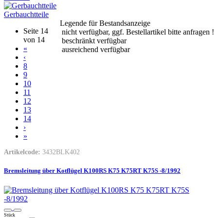
Gerbauchtteile
Legende für Bestandsanzeige
Seite 14
nicht verfügbar, ggf. Bestellartikel bitte anfragen !
von 14
beschränkt verfügbar
«
ausreichend verfügbar
‹
8
9
10
11
12
13
14
›
»
Artikelcode:
3432BLK402
Bremsleitung über Kotflügel K100RS K75 K75RT K75S -8/1992
Stück