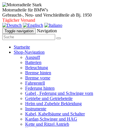
Motorradteile für BMW's
Gebraucht-, Neu- und Verschleißteile ab Bj. 1950
Täglicher Versand
Navigation
Toggle navigation
Startseite
Shop-Navigation
Auspuff
Batterien
Beleuchtung
Bremse hinten
Bremse vorne
Fahrgestell
Federung hinten
Gabel , Federung und Schwinge vorn
Getriebe und Getriebeteile
Helm und Zubehör Bekleidung
Instrumente
Kabel, Kabelbäume und Schalter
Kardan,Schwinge und HAG
Kette und Ritzel Antrieb