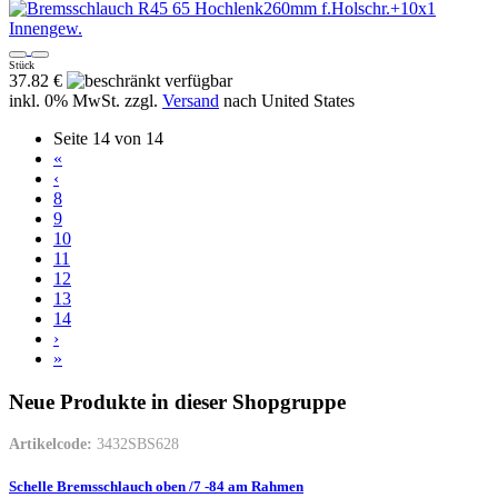
Stück
37.82 €
inkl. 0% MwSt. zzgl.
Versand
nach
United States
Seite 14 von 14
«
‹
8
9
10
11
12
13
14
›
»
Neue Produkte in dieser Shopgruppe
Artikelcode:
3432SBS628
Schelle Bremsschlauch oben /7 -84 am Rahmen