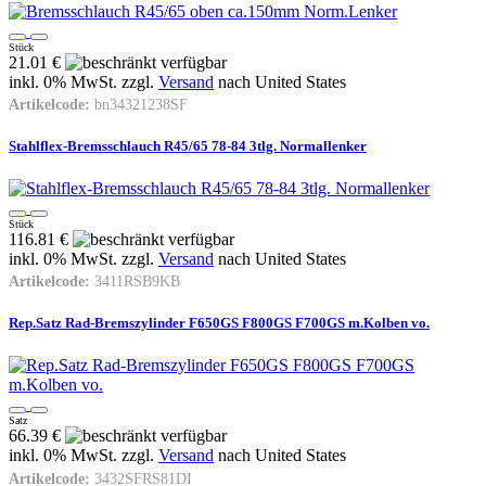
Stück
21.01 €
inkl. 0% MwSt. zzgl.
Versand
nach
United States
Artikelcode:
bn34321238SF
Stahlflex-Bremsschlauch R45/65 78-84 3tlg. Normallenker
Stück
116.81 €
inkl. 0% MwSt. zzgl.
Versand
nach
United States
Artikelcode:
3411RSB9KB
Rep.Satz Rad-Bremszylinder F650GS F800GS F700GS m.Kolben vo.
Satz
66.39 €
inkl. 0% MwSt. zzgl.
Versand
nach
United States
Artikelcode:
3432SFRS81DI