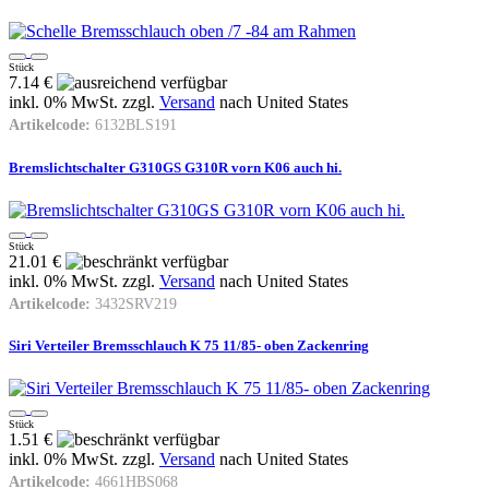
Stück
7.14 €
inkl. 0% MwSt. zzgl.
Versand
nach
United States
Artikelcode:
6132BLS191
Bremslichtschalter G310GS G310R vorn K06 auch hi.
Stück
21.01 €
inkl. 0% MwSt. zzgl.
Versand
nach
United States
Artikelcode:
3432SRV219
Siri Verteiler Bremsschlauch K 75 11/85- oben Zackenring
Stück
1.51 €
inkl. 0% MwSt. zzgl.
Versand
nach
United States
Artikelcode:
4661HBS068