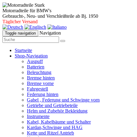
Motorradteile für BMW's
Gebraucht-, Neu- und Verschleißteile ab Bj. 1950
Täglicher Versand
Navigation
Toggle navigation
Startseite
Shop-Navigation
Auspuff
Batterien
Beleuchtung
Bremse hinten
Bremse vorne
Fahrgestell
Federung hinten
Gabel , Federung und Schwinge vorn
Getriebe und Getriebeteile
Helm und Zubehör Bekleidung
Instrumente
Kabel, Kabelbäume und Schalter
Kardan,Schwinge und HAG
Kette und Ritzel Antrieb