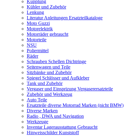
Kupplung
Kühler und Zubehör
Lenkung
Literatur Anleitungen Ersatzteilkataloge
Moto Guzzi
Motorelektrik
Motorräder gebraucht
Motorteile
NSU
Poliermittel
Räder
Schrauben Schellen Dichtringe
Seitenwagen und Teile
Sitzbänke und Zubehör
Spiegel Schlösser und Aufkleber
Tank und Zubehör
Vergaser und Einsprizung Vergaserersatzteile
Zubehör und Werkzeug
Auto Teile
Ersatzteile diverse Motorrad Marken (nicht BMW)
Diverse Marken
Radio , DWA und Navigation
Werkzeuge
Inventar Lagerausstattung Gebraucht
Hinweisschilder Kunststoff