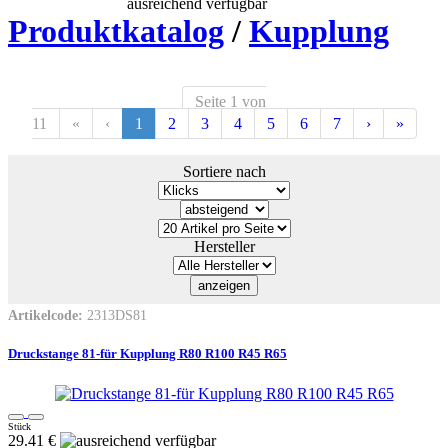
ausreichend verfügbar
Produktkatalog
/
Kupplung
Seite 1 von
11
«
‹
1
2
3
4
5
6
7
›
»
Sortiere nach
Hersteller
Artikelcode:
2313DS81
Druckstange 81-für Kupplung R80 R100 R45 R65
Stück
29.41 €