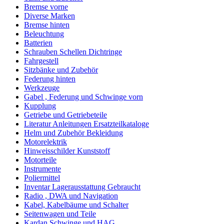
Bremse vorne
Diverse Marken
Bremse hinten
Beleuchtung
Batterien
Schrauben Schellen Dichtringe
Fahrgestell
Sitzbänke und Zubehör
Federung hinten
Werkzeuge
Gabel , Federung und Schwinge vorn
Kupplung
Getriebe und Getriebeteile
Literatur Anleitungen Ersatzteilkataloge
Helm und Zubehör Bekleidung
Motorelektrik
Hinweisschilder Kunststoff
Motorteile
Instrumente
Poliermittel
Inventar Lagerausstattung Gebraucht
Radio , DWA und Navigation
Kabel, Kabelbäume und Schalter
Seitenwagen und Teile
Kardan,Schwinge und HAG