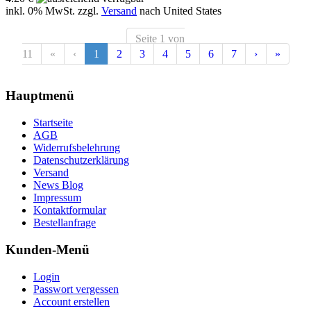
inkl. 0% MwSt. zzgl.
Versand
nach
United States
Seite 1 von
11
«
‹
1
2
3
4
5
6
7
›
»
Hauptmenü
Startseite
AGB
Widerrufsbelehrung
Datenschutzerklärung
Versand
News Blog
Impressum
Kontaktformular
Bestellanfrage
Kunden-Menü
Login
Passwort vergessen
Account erstellen