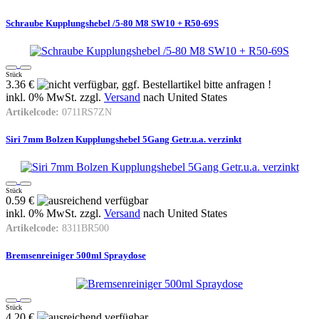
Schraube Kupplungshebel /5-80 M8 SW10 + R50-69S
Stück
3.36 €
inkl. 0% MwSt. zzgl.
Versand
nach
United States
Artikelcode:
0711RS7ZN
Siri 7mm Bolzen Kupplungshebel 5Gang Getr.u.a. verzinkt
Stück
0.59 €
inkl. 0% MwSt. zzgl.
Versand
nach
United States
Artikelcode:
8311BR500
Bremsenreiniger 500ml Spraydose
Stück
4.20 €