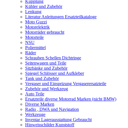
Kupplung
Kühler und Zubehör
Lenkung
Literatur Anleitungen Ersatzteilkataloge
Moto Guzzi
Motorelektrik
Motorräder gebraucht
Motorteile
NSU
Poliermittel
Räder
Schrauben Schellen Dichtringe
Seitenwagen und Teile
Sitzbänke und Zubehör
Spiegel Schlösser und Aufkleber
Tank und Zubehör
Vergaser und Einsprizung Vergaserersatzteile
Zubehör und Werkzeug
Auto Teile
Ersatzteile diverse Motorrad Marken (nicht BMW)
Diverse Marken
Radio , DWA und Navigation
Werkzeuge
Inventar Lagerausstattung Gebraucht
Hinweisschilder Kunststoff