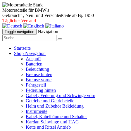
Motorradteile für BMW's
Gebraucht-, Neu- und Verschleißteile ab Bj. 1950
Täglicher Versand
Navigation
Toggle navigation
Startseite
Shop-Navigation
Auspuff
Batterien
Beleuchtung
Bremse hinten
Bremse vorne
Fahrgestell
Federung hinten
Gabel , Federung und Schwinge vorn
Getriebe und Getriebeteile
Helm und Zubehör Bekleidung
Instrumente
Kabel, Kabelbäume und Schalter
Kardan,Schwinge und HAG
Kette und Ritzel Antrieb