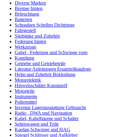
Diverse Marken
Bremse hinten
Beleuchtung
Batterien
Schrauben Schellen Dichtringe
Fahrgestell
Sitzbänke und Zubehör
Federung hinten
Werkzeuge
Gabel , Federung und Schwinge vorn
Kupplung
Getriebe und Getriebeteile
Literatur Anleitungen Ersatzteilkataloge
Helm und Zubehör Bekleidung
Motorelektrik
Hinweisschilder Kunststoff
Motorteile
Instrumente
Poliermittel
Inventar Lagerausstattung Gebraucht
Radio , DWA und Navigation
Kabel, Kabelbäume und Schalter
Seitenwagen und Teile
Kardan,Schwinge und HAG
Spiegel Schlösser und Aufkleber