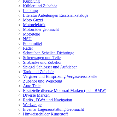
Kupplung
Kühler und Zubehör
Lenkung
Literatur Anleitungen Ersatzteilkataloge
Moto Guzzi
Motorelektrik
Motorräder gebraucht
Motorteile
NSU
Poliermittel
Räder
Schrauben Schellen Dichtringe
Seitenwagen und Teile
Sitzbänke und Zubehör
Spiegel Schlösser und Aufkleber
Tank und Zubehör
Vergaser und Einsprizung Vergaserersatzteile
Zubehör und Werkzeug
Auto Teile
Ersatzteile diverse Motorrad Marken (nicht BMW)
Diverse Marken
Radio , DWA und Navigation
Werkzeuge
Inventar Lagerausstattung Gebraucht
Hinweisschilder Kunststoff