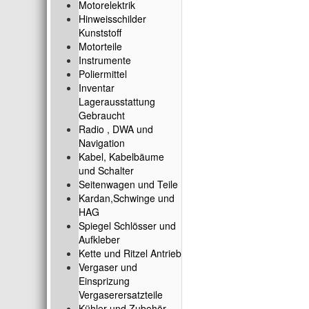
Motorelektrik
Hinweisschilder
Kunststoff
Motorteile
Instrumente
Poliermittel
Inventar
Lagerausstattung
Gebraucht
Radio , DWA und
Navigation
Kabel, Kabelbäume
und Schalter
Seitenwagen und Teile
Kardan,Schwinge und
HAG
Spiegel Schlösser und
Aufkleber
Kette und Ritzel Antrieb
Vergaser und
Einsprizung
Vergaserersatzteile
Kühler und Zubehör