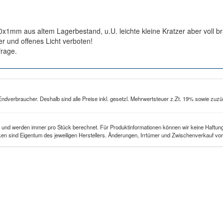
x1mm aus altem Lagerbestand, u.U. leichte kleine Kratzer aber voll b
 und offenes Licht verboten!
rage.
Endverbraucher. Deshalb sind alle Preise inkl. gesetzl. Mehrwertsteuer z.Zt. 19% sowie zuzü
 und werden immer pro Stück berechnet. Für Produktinformationen können wir keine Haftung
n sind Eigentum des jeweiligen Herstellers. Änderungen, Irrtümer und Zwischenverkauf vor