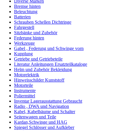
Diverse Marken
Bremse hinten
Beleuchtung
Batterien
Schrauben Schellen Dichtringe
Fahrgestell
Sitzbänke und Zubehör
Federung hinten
Werkzeuge
Gabel , Federung und Schwinge vorn
Kupplung
Getriebe und Getriebeteile
Literatur Anleitungen Ersatzteilkataloge
Helm und Zubehör Bekleidung
Motorelektrik
Hinweisschilder Kunststoff
Motorteile
Instrumente
Poliermittel
Inventar Lagerausstattung Gebraucht
Radio , DWA und Navigation
Kabel, Kabelbäume und Schalter
Seitenwagen und Teile
Kardan,Schwinge und HAG
Spiegel Schlösser und Aufkleber