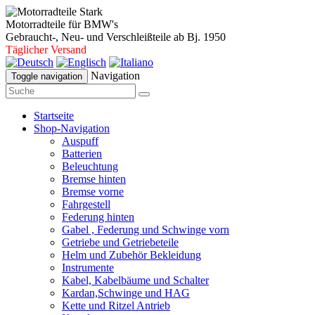
Motorradteile für BMW's
Gebraucht-, Neu- und Verschleißteile ab Bj. 1950
Täglicher Versand
Navigation
Toggle navigation
Startseite
Shop-Navigation
Auspuff
Batterien
Beleuchtung
Bremse hinten
Bremse vorne
Fahrgestell
Federung hinten
Gabel , Federung und Schwinge vorn
Getriebe und Getriebeteile
Helm und Zubehör Bekleidung
Instrumente
Kabel, Kabelbäume und Schalter
Kardan,Schwinge und HAG
Kette und Ritzel Antrieb