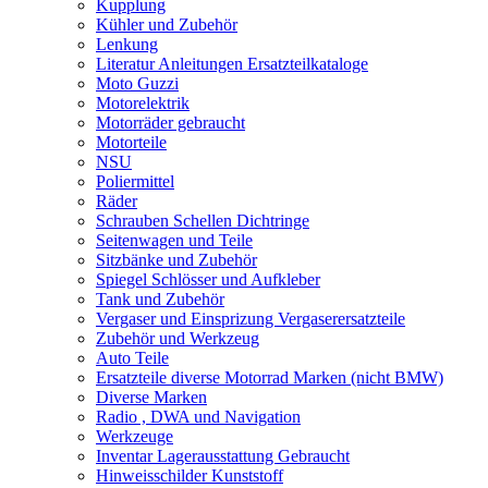
Kupplung
Kühler und Zubehör
Lenkung
Literatur Anleitungen Ersatzteilkataloge
Moto Guzzi
Motorelektrik
Motorräder gebraucht
Motorteile
NSU
Poliermittel
Räder
Schrauben Schellen Dichtringe
Seitenwagen und Teile
Sitzbänke und Zubehör
Spiegel Schlösser und Aufkleber
Tank und Zubehör
Vergaser und Einsprizung Vergaserersatzteile
Zubehör und Werkzeug
Auto Teile
Ersatzteile diverse Motorrad Marken (nicht BMW)
Diverse Marken
Radio , DWA und Navigation
Werkzeuge
Inventar Lagerausstattung Gebraucht
Hinweisschilder Kunststoff