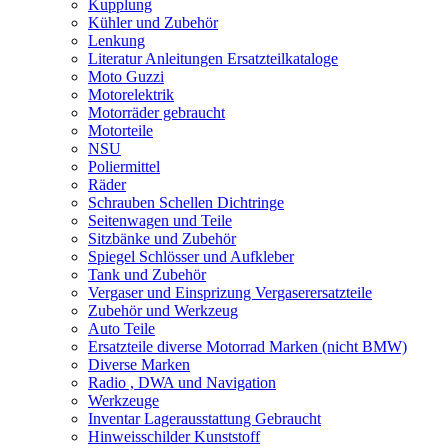
Kupplung
Kühler und Zubehör
Lenkung
Literatur Anleitungen Ersatzteilkataloge
Moto Guzzi
Motorelektrik
Motorräder gebraucht
Motorteile
NSU
Poliermittel
Räder
Schrauben Schellen Dichtringe
Seitenwagen und Teile
Sitzbänke und Zubehör
Spiegel Schlösser und Aufkleber
Tank und Zubehör
Vergaser und Einsprizung Vergaserersatzteile
Zubehör und Werkzeug
Auto Teile
Ersatzteile diverse Motorrad Marken (nicht BMW)
Diverse Marken
Radio , DWA und Navigation
Werkzeuge
Inventar Lagerausstattung Gebraucht
Hinweisschilder Kunststoff