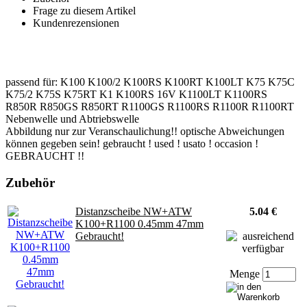
Frage zu diesem Artikel
Kundenrezensionen
passend für: K100 K100/2 K100RS K100RT K100LT K75 K75C
K75/2 K75S K75RT K1 K100RS 16V K1100LT K1100RS
R850R R850GS R850RT R1100GS R1100RS R1100R R1100RT
Nebenwelle und Abtriebswelle
Abbildung nur zur Veranschaulichung!! optische Abweichungen
können gegeben sein! gebraucht ! used ! usato ! occasion !
GEBRAUCHT !!
Zubehör
Distanzscheibe NW+ATW
5.04 €
K100+R1100 0.45mm 47mm
Gebraucht!
Menge