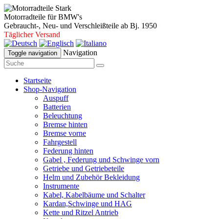
Motorradteile für BMW's
Gebraucht-, Neu- und Verschleißteile ab Bj. 1950
Täglicher Versand
Navigation
Toggle navigation
Startseite
Shop-Navigation
Auspuff
Batterien
Beleuchtung
Bremse hinten
Bremse vorne
Fahrgestell
Federung hinten
Gabel , Federung und Schwinge vorn
Getriebe und Getriebeteile
Helm und Zubehör Bekleidung
Instrumente
Kabel, Kabelbäume und Schalter
Kardan,Schwinge und HAG
Kette und Ritzel Antrieb