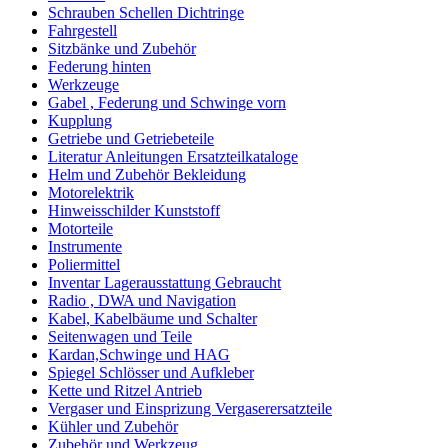
Schrauben Schellen Dichtringe
Fahrgestell
Sitzbänke und Zubehör
Federung hinten
Werkzeuge
Gabel , Federung und Schwinge vorn
Kupplung
Getriebe und Getriebeteile
Literatur Anleitungen Ersatzteilkataloge
Helm und Zubehör Bekleidung
Motorelektrik
Hinweisschilder Kunststoff
Motorteile
Instrumente
Poliermittel
Inventar Lagerausstattung Gebraucht
Radio , DWA und Navigation
Kabel, Kabelbäume und Schalter
Seitenwagen und Teile
Kardan,Schwinge und HAG
Spiegel Schlösser und Aufkleber
Kette und Ritzel Antrieb
Vergaser und Einsprizung Vergaserersatzteile
Kühler und Zubehör
Zubehör und Werkzeug