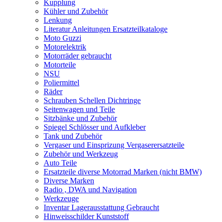
Kupplung
Kühler und Zubehör
Lenkung
Literatur Anleitungen Ersatzteilkataloge
Moto Guzzi
Motorelektrik
Motorräder gebraucht
Motorteile
NSU
Poliermittel
Räder
Schrauben Schellen Dichtringe
Seitenwagen und Teile
Sitzbänke und Zubehör
Spiegel Schlösser und Aufkleber
Tank und Zubehör
Vergaser und Einsprizung Vergaserersatzteile
Zubehör und Werkzeug
Auto Teile
Ersatzteile diverse Motorrad Marken (nicht BMW)
Diverse Marken
Radio , DWA und Navigation
Werkzeuge
Inventar Lagerausstattung Gebraucht
Hinweisschilder Kunststoff