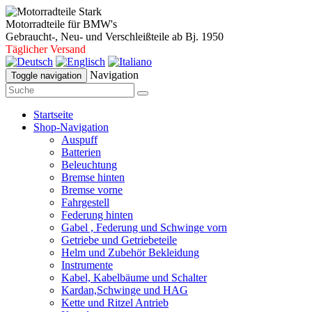
Motorradteile für BMW's
Gebraucht-, Neu- und Verschleißteile ab Bj. 1950
Täglicher Versand
Navigation
Toggle navigation
Startseite
Shop-Navigation
Auspuff
Batterien
Beleuchtung
Bremse hinten
Bremse vorne
Fahrgestell
Federung hinten
Gabel , Federung und Schwinge vorn
Getriebe und Getriebeteile
Helm und Zubehör Bekleidung
Instrumente
Kabel, Kabelbäume und Schalter
Kardan,Schwinge und HAG
Kette und Ritzel Antrieb