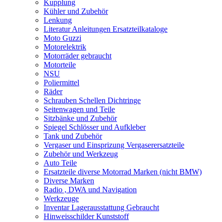
Kupplung
Kühler und Zubehör
Lenkung
Literatur Anleitungen Ersatzteilkataloge
Moto Guzzi
Motorelektrik
Motorräder gebraucht
Motorteile
NSU
Poliermittel
Räder
Schrauben Schellen Dichtringe
Seitenwagen und Teile
Sitzbänke und Zubehör
Spiegel Schlösser und Aufkleber
Tank und Zubehör
Vergaser und Einsprizung Vergaserersatzteile
Zubehör und Werkzeug
Auto Teile
Ersatzteile diverse Motorrad Marken (nicht BMW)
Diverse Marken
Radio , DWA und Navigation
Werkzeuge
Inventar Lagerausstattung Gebraucht
Hinweisschilder Kunststoff