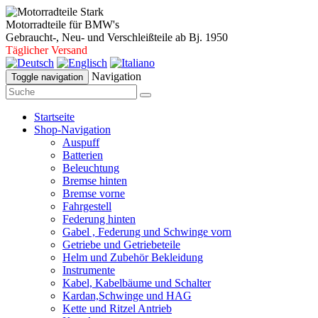
Motorradteile für BMW's
Gebraucht-, Neu- und Verschleißteile ab Bj. 1950
Täglicher Versand
Navigation
Toggle navigation
Startseite
Shop-Navigation
Auspuff
Batterien
Beleuchtung
Bremse hinten
Bremse vorne
Fahrgestell
Federung hinten
Gabel , Federung und Schwinge vorn
Getriebe und Getriebeteile
Helm und Zubehör Bekleidung
Instrumente
Kabel, Kabelbäume und Schalter
Kardan,Schwinge und HAG
Kette und Ritzel Antrieb