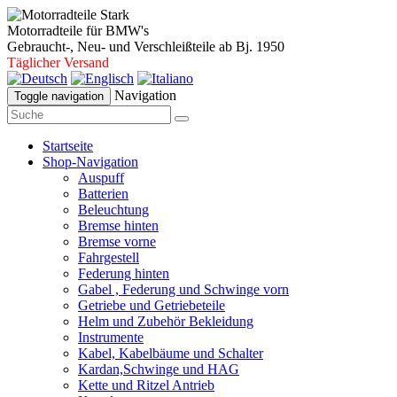
Motorradteile für BMW's
Gebraucht-, Neu- und Verschleißteile ab Bj. 1950
Täglicher Versand
Navigation
Toggle navigation
Startseite
Shop-Navigation
Auspuff
Batterien
Beleuchtung
Bremse hinten
Bremse vorne
Fahrgestell
Federung hinten
Gabel , Federung und Schwinge vorn
Getriebe und Getriebeteile
Helm und Zubehör Bekleidung
Instrumente
Kabel, Kabelbäume und Schalter
Kardan,Schwinge und HAG
Kette und Ritzel Antrieb