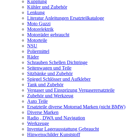
Kupplung
Kühler und Zubehör
Lenkung
Literatur Anleitungen Ersatzteilkataloge
Moto Guzzi
Motorelektrik
Motorräder gebraucht
Motorteile
NSU
Poliermittel
Räder
Schrauben Schellen Dichtringe
Seitenwagen und Teile
Sitzbänke und Zubehör
Spiegel Schlösser und Aufkleber
Tank und Zubehör
Vergaser und Einsprizung Vergaserersatzteile
Zubehör und Werkzeug
Auto Teile
Ersatzteile diverse Motorrad Marken (nicht BMW)
Diverse Marken
Radio , DWA und Navigation
Werkzeuge
Inventar Lagerausstattung Gebraucht
Hinweisschilder Kunststoff