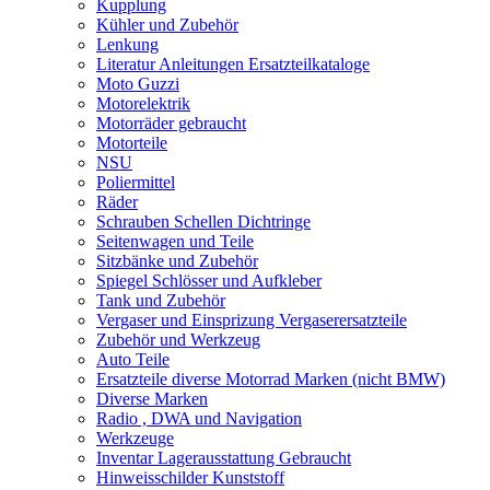
Kupplung
Kühler und Zubehör
Lenkung
Literatur Anleitungen Ersatzteilkataloge
Moto Guzzi
Motorelektrik
Motorräder gebraucht
Motorteile
NSU
Poliermittel
Räder
Schrauben Schellen Dichtringe
Seitenwagen und Teile
Sitzbänke und Zubehör
Spiegel Schlösser und Aufkleber
Tank und Zubehör
Vergaser und Einsprizung Vergaserersatzteile
Zubehör und Werkzeug
Auto Teile
Ersatzteile diverse Motorrad Marken (nicht BMW)
Diverse Marken
Radio , DWA und Navigation
Werkzeuge
Inventar Lagerausstattung Gebraucht
Hinweisschilder Kunststoff