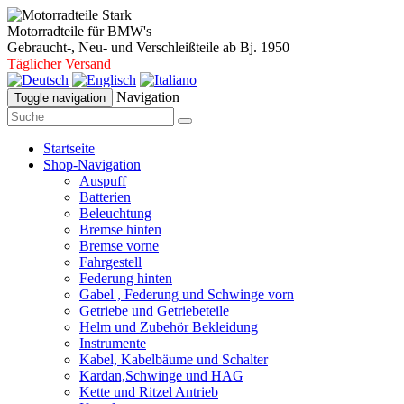
Motorradteile für BMW's
Gebraucht-, Neu- und Verschleißteile ab Bj. 1950
Täglicher Versand
Navigation
Toggle navigation
Startseite
Shop-Navigation
Auspuff
Batterien
Beleuchtung
Bremse hinten
Bremse vorne
Fahrgestell
Federung hinten
Gabel , Federung und Schwinge vorn
Getriebe und Getriebeteile
Helm und Zubehör Bekleidung
Instrumente
Kabel, Kabelbäume und Schalter
Kardan,Schwinge und HAG
Kette und Ritzel Antrieb