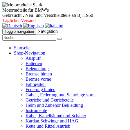
Motorradteile für BMW's
Gebraucht-, Neu- und Verschleißteile ab Bj. 1950
Täglicher Versand
Navigation
Toggle navigation
Startseite
Shop-Navigation
Auspuff
Batterien
Beleuchtung
Bremse hinten
Bremse vorne
Fahrgestell
Federung hinten
Gabel , Federung und Schwinge vorn
Getriebe und Getriebeteile
Helm und Zubehör Bekleidung
Instrumente
Kabel, Kabelbäume und Schalter
Kardan,Schwinge und HAG
Kette und Ritzel Antrieb