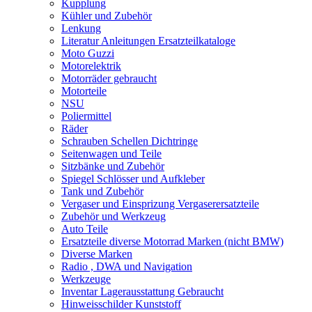
Kupplung
Kühler und Zubehör
Lenkung
Literatur Anleitungen Ersatzteilkataloge
Moto Guzzi
Motorelektrik
Motorräder gebraucht
Motorteile
NSU
Poliermittel
Räder
Schrauben Schellen Dichtringe
Seitenwagen und Teile
Sitzbänke und Zubehör
Spiegel Schlösser und Aufkleber
Tank und Zubehör
Vergaser und Einsprizung Vergaserersatzteile
Zubehör und Werkzeug
Auto Teile
Ersatzteile diverse Motorrad Marken (nicht BMW)
Diverse Marken
Radio , DWA und Navigation
Werkzeuge
Inventar Lagerausstattung Gebraucht
Hinweisschilder Kunststoff