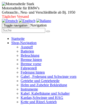
Motorradteile für BMW's
Gebraucht-, Neu- und Verschleißteile ab Bj. 1950
Täglicher Versand
Navigation
Toggle navigation
Startseite
Shop-Navigation
Auspuff
Batterien
Beleuchtung
Bremse hinten
Bremse vorne
Fahrgestell
Federung hinten
Gabel , Federung und Schwinge vorn
Getriebe und Getriebeteile
Helm und Zubehör Bekleidung
Instrumente
Kabel, Kabelbäume und Schalter
Kardan,Schwinge und HAG
Kette und Ritzel Antrieb