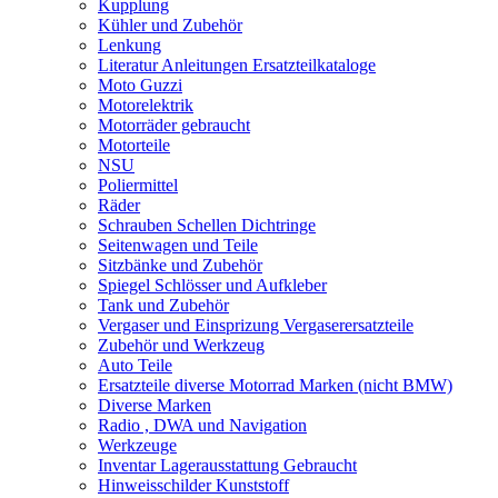
Kupplung
Kühler und Zubehör
Lenkung
Literatur Anleitungen Ersatzteilkataloge
Moto Guzzi
Motorelektrik
Motorräder gebraucht
Motorteile
NSU
Poliermittel
Räder
Schrauben Schellen Dichtringe
Seitenwagen und Teile
Sitzbänke und Zubehör
Spiegel Schlösser und Aufkleber
Tank und Zubehör
Vergaser und Einsprizung Vergaserersatzteile
Zubehör und Werkzeug
Auto Teile
Ersatzteile diverse Motorrad Marken (nicht BMW)
Diverse Marken
Radio , DWA und Navigation
Werkzeuge
Inventar Lagerausstattung Gebraucht
Hinweisschilder Kunststoff