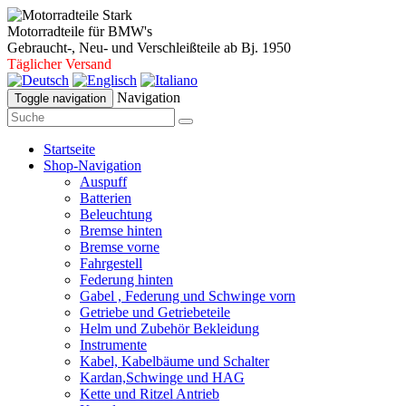
Motorradteile für BMW's
Gebraucht-, Neu- und Verschleißteile ab Bj. 1950
Täglicher Versand
Navigation
Toggle navigation
Startseite
Shop-Navigation
Auspuff
Batterien
Beleuchtung
Bremse hinten
Bremse vorne
Fahrgestell
Federung hinten
Gabel , Federung und Schwinge vorn
Getriebe und Getriebeteile
Helm und Zubehör Bekleidung
Instrumente
Kabel, Kabelbäume und Schalter
Kardan,Schwinge und HAG
Kette und Ritzel Antrieb