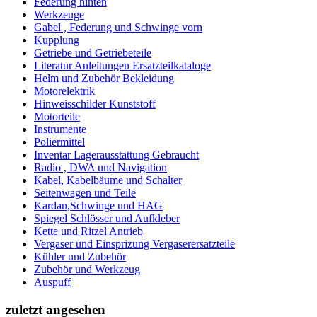
Federung hinten
Werkzeuge
Gabel , Federung und Schwinge vorn
Kupplung
Getriebe und Getriebeteile
Literatur Anleitungen Ersatzteilkataloge
Helm und Zubehör Bekleidung
Motorelektrik
Hinweisschilder Kunststoff
Motorteile
Instrumente
Poliermittel
Inventar Lagerausstattung Gebraucht
Radio , DWA und Navigation
Kabel, Kabelbäume und Schalter
Seitenwagen und Teile
Kardan,Schwinge und HAG
Spiegel Schlösser und Aufkleber
Kette und Ritzel Antrieb
Vergaser und Einsprizung Vergaserersatzteile
Kühler und Zubehör
Zubehör und Werkzeug
Auspuff
zuletzt angesehen