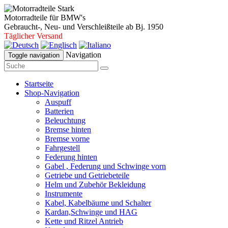
Motorradteile für BMW's
Gebraucht-, Neu- und Verschleißteile ab Bj. 1950
Täglicher Versand
Navigation
Toggle navigation
Startseite
Shop-Navigation
Auspuff
Batterien
Beleuchtung
Bremse hinten
Bremse vorne
Fahrgestell
Federung hinten
Gabel , Federung und Schwinge vorn
Getriebe und Getriebeteile
Helm und Zubehör Bekleidung
Instrumente
Kabel, Kabelbäume und Schalter
Kardan,Schwinge und HAG
Kette und Ritzel Antrieb