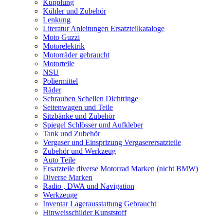
Kupplung
Kühler und Zubehör
Lenkung
Literatur Anleitungen Ersatzteilkataloge
Moto Guzzi
Motorelektrik
Motorräder gebraucht
Motorteile
NSU
Poliermittel
Räder
Schrauben Schellen Dichtringe
Seitenwagen und Teile
Sitzbänke und Zubehör
Spiegel Schlösser und Aufkleber
Tank und Zubehör
Vergaser und Einsprizung Vergaserersatzteile
Zubehör und Werkzeug
Auto Teile
Ersatzteile diverse Motorrad Marken (nicht BMW)
Diverse Marken
Radio , DWA und Navigation
Werkzeuge
Inventar Lagerausstattung Gebraucht
Hinweisschilder Kunststoff