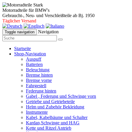
Motorradteile für BMW's
Gebraucht-, Neu- und Verschleißteile ab Bj. 1950
Täglicher Versand
Navigation
Toggle navigation
Startseite
Shop-Navigation
Auspuff
Batterien
Beleuchtung
Bremse hinten
Bremse vorne
Fahrgestell
Federung hinten
Gabel , Federung und Schwinge vorn
Getriebe und Getriebeteile
Helm und Zubehör Bekleidung
Instrumente
Kabel, Kabelbäume und Schalter
Kardan,Schwinge und HAG
Kette und Ritzel Antrieb