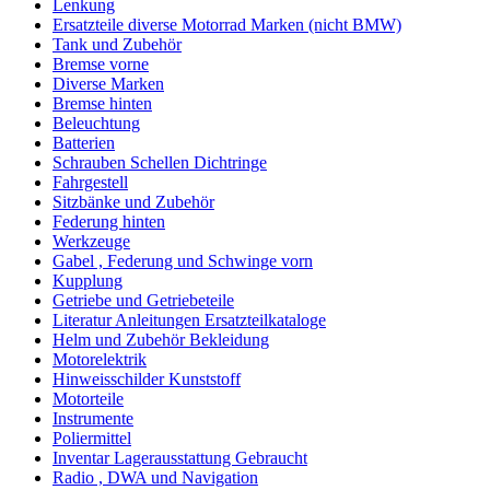
Lenkung
Ersatzteile diverse Motorrad Marken (nicht BMW)
Tank und Zubehör
Bremse vorne
Diverse Marken
Bremse hinten
Beleuchtung
Batterien
Schrauben Schellen Dichtringe
Fahrgestell
Sitzbänke und Zubehör
Federung hinten
Werkzeuge
Gabel , Federung und Schwinge vorn
Kupplung
Getriebe und Getriebeteile
Literatur Anleitungen Ersatzteilkataloge
Helm und Zubehör Bekleidung
Motorelektrik
Hinweisschilder Kunststoff
Motorteile
Instrumente
Poliermittel
Inventar Lagerausstattung Gebraucht
Radio , DWA und Navigation