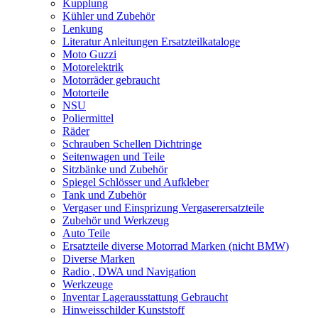
Kupplung
Kühler und Zubehör
Lenkung
Literatur Anleitungen Ersatzteilkataloge
Moto Guzzi
Motorelektrik
Motorräder gebraucht
Motorteile
NSU
Poliermittel
Räder
Schrauben Schellen Dichtringe
Seitenwagen und Teile
Sitzbänke und Zubehör
Spiegel Schlösser und Aufkleber
Tank und Zubehör
Vergaser und Einsprizung Vergaserersatzteile
Zubehör und Werkzeug
Auto Teile
Ersatzteile diverse Motorrad Marken (nicht BMW)
Diverse Marken
Radio , DWA und Navigation
Werkzeuge
Inventar Lagerausstattung Gebraucht
Hinweisschilder Kunststoff